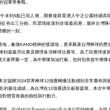
的冠軍爭奪戰。
下午未到5點已現人潮，開賽後群眾湧入中正公園持續高唱
征夯出三分砲，民眾情緒達到全場最高潮，最終台灣隊4
榮耀的一刻。
基地，象徵KANO精神的發源地，更承載著台灣棒球的歷
棒到嘉義市比賽及辦理各項棒球比賽等。為了回應球迷
讓大家齊聚一堂，為中華隊加油打氣，也特別恭賀中華隊
次協辦2024世界棒球12強賽轉播活動感到非常榮幸
五名的最佳成績，為台灣在12強賽譜出嶄新篇章。本次中華
信對體育推廣的熱忱與行動力。
，提供MOD及Hami Video平台進行即時轉播，