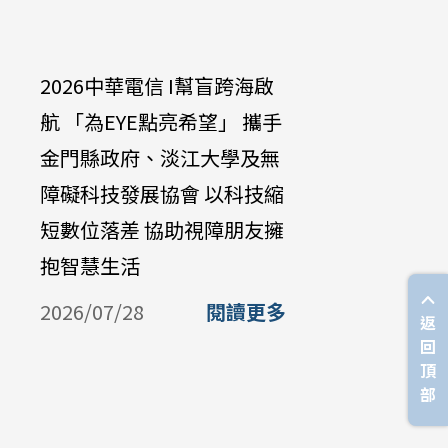
2026中華電信 I幫盲跨海啟
中華電信
航 「為EYE點亮希望」 攜手
達啟能訓
金門縣政府、淡江大學及無
兔兔」學
障礙科技發展協會 以科技縮
培養永續
短數位落差 協助視障朋友擁
2026/07/
抱智慧生活
2026/07/28
閱讀更多
返
回
頂
部