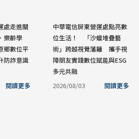
運處走進關
中華電信屏東營運處點亮數
．樂齡學
位生活！ 「沙蠟堆疊藝
原鄉數位平
術」跨越視覺藩籬 攜手視
升防詐意識
障朋友實踐數位賦能與ESG
多元共融
閱讀更多
2026/08/03
閱讀更多