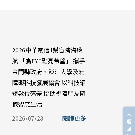
2026中華電信 I幫盲跨海啟
中華電信
航 「為EYE點亮希望」 攜手
達啟能訓
金門縣政府、淡江大學及無
兔兔」學
障礙科技發展協會 以科技縮
培養永續
短數位落差 協助視障朋友擁
2026/07/
抱智慧生活
2026/07/28
閱讀更多
返
回