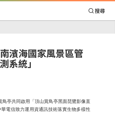
搜尋
嘉南濱海國家風景區管
觀測系統」
山賞鳥亭共同啟用「頂山賞鳥亭黑面琵鷺影像直
中華電信致力運用資通訊技術落實生物多樣性