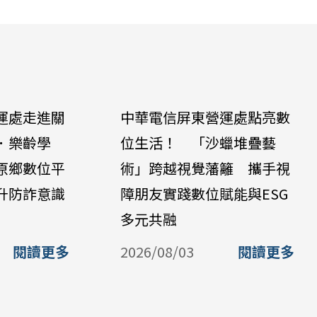
運處走進關
中華電信屏東營運處點亮數
．樂齡學
位生活！ 「沙蠟堆疊藝
原鄉數位平
術」跨越視覺藩籬 攜手視
升防詐意識
障朋友實踐數位賦能與ESG
多元共融
閱讀更多
2026/08/03
閱讀更多