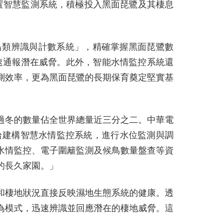
建置智慧監測系統，積極投入黑面琵鷺及其棲息
鳥類辨識與計數系統」，精確掌握黑面琵鷺數
速通報潛在威脅。此外，智能水情監控系統還
測效率，更為黑面琵鷺的長期保育奠定堅實基
過冬的數量佔全世界總量近三分之二。中華電
平台建構智慧水情監控系統，進行水位監測與調
水情監控、電子圍籬監測及候鳥數量盤查等資
的長久家園。」
和棲地狀況直接反映濕地生態系統的健康。透
為模式，迅速辨識並回應潛在的棲地威脅。這