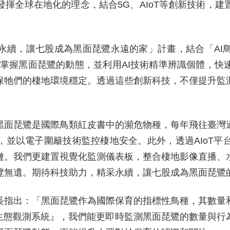
揮全球在地化的理念，結合5G、AIoT等創新技術，
永續，讓七股成為黑面琵鷺永遠的家」計畫，結合「AI
時掌握黑面琵鷺的動態，並利用AI技術精準辨識個體，快
保牠們的棲地環境穩定。透過這些創新科技，不僅提升監
黑面琵鷺是國際鳥類紅皮書中的瀕危物種，每年飛往臺灣
，並以電子圍籬技術監控棲地安全。此外，透過AIoT
鏈。我們更建置視覺化監測儀表板，整合棲地影像直播、
覽無遺。期待科技助力，精采永續，讓七股成為黑面琵鷺
長指出：「黑面琵鷺作為國際保育的指標性鳥種，其數量
I生態觀測系統』，我們能更即時監測黑面琵鷺的數量與行