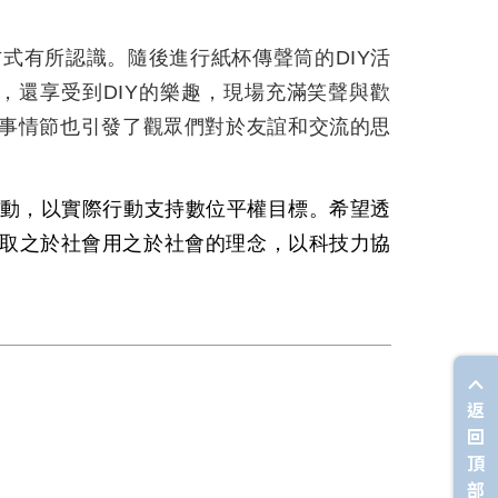
方式有所認識
。
隨後進行紙杯傳聲筒的
DIY
活
，還享受到
DIY
的樂趣，現場充滿笑聲與歡
事情節也引發了觀眾們對於友誼和交流的思
動，以實際行動支持數位平權目標。希望透
取之於社會用之於社會的理念，以科技力協
返
回
頂
部