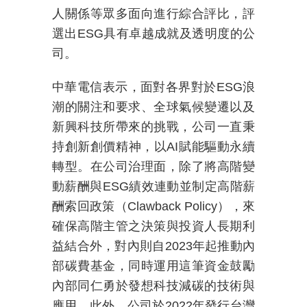
人關係等眾多面向進行綜合評比
，評
選出ESG具有
卓越成就及透明度的公
司。
中華電信表示，面對各界對於
ESG
浪
潮的關注和要求、全球氣候變遷以及
新興科技所帶來的挑戰，公司一直秉
持創新創價精神，以
AI
賦能驅動永續
轉型。在公司治理面，除了將高階變
動薪酬與
ESG
績效連動並
制定高階薪
酬索回政策（Clawback Policy），來
確保高階主管之決策與投資人長期利
益結合外，對內則自
2023
年起推動內
部碳費基金，同時運用這筆資金鼓勵
內部同仁勇於發想科技減碳的技術與
應用。此外，公司於
2022
年發行台灣