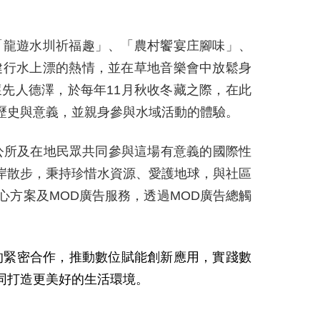
「龍遊水圳祈福趣」、「農村饗宴庄腳味」、
健行水上漂的熱情，並在草地音樂會中放鬆身
懷先人德澤，於每年
11
月秋收冬藏之際，在此
歷史與意義，並親身參與水域活動的體驗。
公所及在地民眾共同參與這場有意義的國際性
岸散步，秉持珍惜水資源、愛護地球，與社區
心方案及
MOD
廣告服務，透過
MOD
廣告總觸
。
的緊密合作，推動數位賦能創新應用，實踐數
同打造更美好的生活環境。