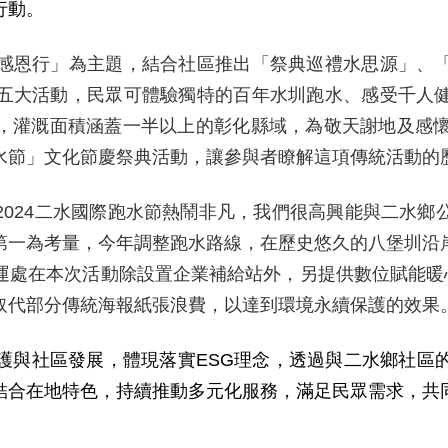
行動。
感恩行」為主題，結合社區推出「祭典巡禮水思源」、
五大活動，民眾可體驗獨特的百年水圳跑水、感受千人
，灌溉面積涵蓋一半以上的彰化縣域，為敬天謝地及感
水節」文化節慶祭典活動，讓參與者瞭解這項傳統活動的
2024
二水國際跑水節熱鬧非凡，我們很高興能與二水鄉
第一為考量，今年調整跑水路線，在歷史悠久的八堡圳沿
運處在本次活動除設置企業補給站外，另提供數位賦能暖
取代部分傳統海報紙張浪費，以達到環境永續保護的效果
護與社區發展，體現落實
ESG
理念，透過與二水鄉社區
結合在地特色，持續推動多元化服務，滿足民眾需求，共