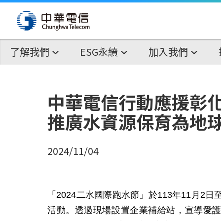
了解我們
ESG永續
加入我們
中華電信行動應援彰化
推廣水資源保育為地
2024/11/04
「
2024
二水國際跑水節」於
113
年
11
月
2
日
活動。透過現場設置企業補給站，宣導愛