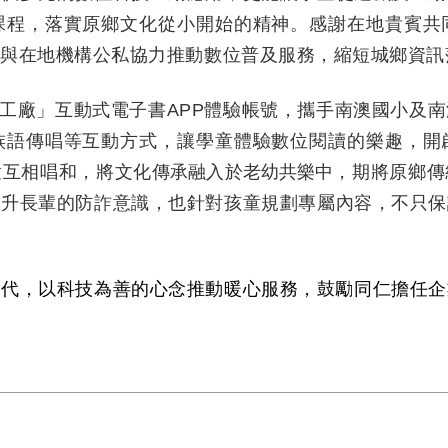
課程
，落實原鄉文化從小開始的精神。
感謝在地貴賓共
續與在地機構公私協力推動數位普及服務，縮短城鄉資訊
工廠」互動式電子書
APP
體驗帳號，攜手南澳國小及南
族語傳唱等互動方式，讓學童體驗數位閱讀的樂趣，開
童互相唱和
，將
文化
傳承融入於老幼共樂中
，期將原鄉傳
提升長輩的防詐意識，也針對孩童規劃專屬內容，不只保
時代，以科技為善的心念推動暖心服務，鼓勵同仁擔任企