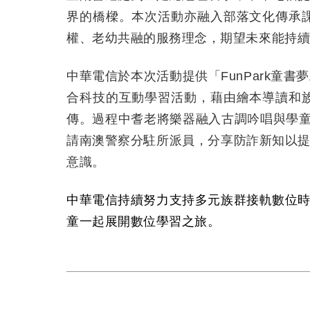
界的橋樑
。本次
活動亦融入部落文化傳承
權、老幼共融的服務理念，期望未來能持
中華電信於本次活動提供「
FunPark
童書夢
合科技的互動學習活動，藉由繪本導讀和
傳。過程中耆老將樂器融入古調吟唱與學
請南澳警察分駐所派員，分享防詐新知以
意識。
中華電信持續努力支持多元族群接軌數位
童一起展開數位學習之旅。