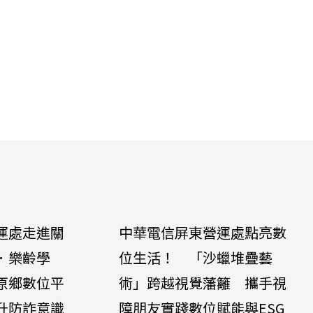
運處走進關
中華電信屏東營運處點亮數
．樂齡學
位生活！ 「沙蠟堆疊藝
原鄉數位平
術」跨越視覺藩籬 攜手視
升防詐意識
障朋友實踐數位賦能與ESG