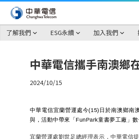
了解我們
ESG永續
加入我們
中華電信攜手南澳鄉
2024/10/15
中華電信宜蘭營運處
今
(15)
日
於南澳鄉南
與，活動中帶來「
FunPark
童書夢工廠」數
宜蘭營運處劉世足總經理表示，中華電信