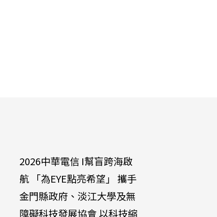
2026中華電信 I幫盲跨海啟
中華電信
航 「為EYE點亮希望」 攜手
達啟能訓
金門縣政府、淡江大學及無
兔兔」學
障礙科技發展協會 以科技縮
培養永續