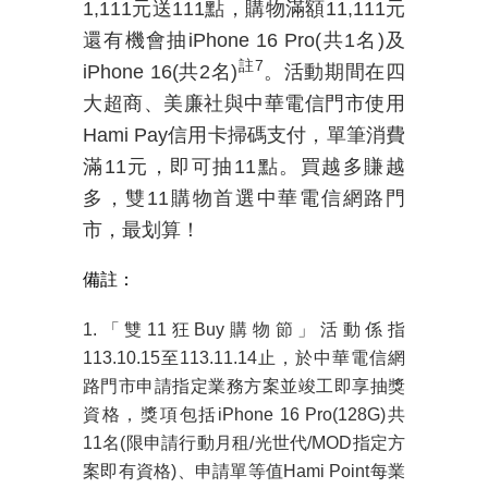
1,111
元送
111
點，購物滿額
11,111
元
還有機會抽
iPhone 16 Pro(
共
1
名
)
及
註
7
iPhone 16(
共
2
名
)
。活動期間在四
大超商、美廉社與中華電信門市使用
Hami Pay
信用卡掃碼支付
，單筆消費
滿
11
元，即可抽
11
點。買越多賺越
多，雙
11
購物首選中華電信網路門
市，最划算！
備註：
1.「雙
11
狂
Buy
購物節」活動係指
113.10.15
至
113.11.14
止，於中華電信網
路門市申請指定業務方案並竣工即享抽獎
資格，獎項包括
iPhone 16 Pro(128G)
共
11
名
(
限申請行動月租
/
光世代
/MOD
指定方
案即有資格
)
、申請單等值
Hami Point
每業