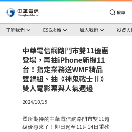
搜尋
了解我們
ESG永續
加入我們
投資人
中華電信網路門市雙11優惠
登場，再抽iPhone新機11
台！指定業務送WMF精品
雙鍋組、抽《神鬼戰士Ⅱ》
雙人電影票與人氣週邊
2024/10/15
眾所期待的中華電信網路門市雙
11
超
級優惠來了！即日起至
11
月
14
日重磅