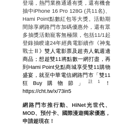
登場，熱門業務通通有獎，還有機會
抽中
iPhone 16 Pro 128G (
共
11
名
)
、
Hami Point
點數紅包等大獎。活動期
間除享網路門市加碼優惠外，還有眾
多抽獎活動寵客無極限，包括
11/1
起
登錄抽睽違
24
年經典電影續作《神鬼
戰士
Ⅱ
》雙人電影票及超夯人氣週邊
商品；想趁雙11將點數一網打盡，再
到Hami Point兌點商城享受雙11購物
盛宴，就至中華電信網路門市「雙11
註
1
狂Buy購物節」
！
https://cht.tw/x/73in5
網路門市推行動、
HiNet
光世代、
MOD
、預付卡、國際漫遊獨家優惠，
申請趁現在！