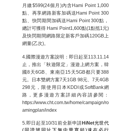
月繳
$599(24
個月
)
內含
Hami Point 1,000
點、再享網路新客加碼送
Hami Point 300
點、快閃期間加碼送
Hami Point 300
點，
總計可獲得
Hami Point1,600
點
(1
點抵
1
元
)
及快閃期間網路限定新客戶加碼
120GB
上
網量
(
乙次
)
。
4.國際漫遊方案說明：
即日起至
113.11.14
止，推出「秋遊限定」漫遊上網方案，韓
國
8
天
6GB
、東南亞
15
天
5GB
都只要
388
元。日本雙網方案
7
天
1GB 98
元、
7
天
4GB
298
元，限使用日本
KDDI
或
SoftBank
網
路，更多漫遊方案詳細內容請參閱：
https://www.cht.com.tw/home/campaign/ro
amingplan/index
5.即日起至
10/31
前全新申請
HiNet
光世代
(同證號同址下無中華寬頻)速在必行