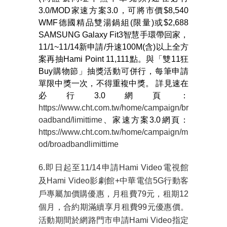
3.0/MOD家速方案3.0，可將市價$8,540
WMF德國精品雙湯鍋組(限量)或$2,688
SAMSUNG Galaxy Fit3智慧手環帶回家，
11/1~11/14新申請/升速100M(含)以上全方
案再抽Hami Point 11,111點。與「雙11狂
Buy購物節」抽獎活動可併行，每筆申請
單限中獎一次，不得重複中獎。 詳見速在
必行3.0網頁：
https://www.cht.com.tw/home/campaign/br
oadband/limittime
、家速方案3.0網頁：
https://www.cht.com.tw/home/campaign/m
od/broadbandlimittime
6.即日起至
11/14
申請
Hami Video
電視館
及
Hami Video
影劇館
+
中華電信
5G
行動客
戶專屬加價購優惠，月租費
79
元，租期
12
個月，合約期滿續享月租費
99
元優惠價。
活動期間於網路門市申請
Hami Video
指定