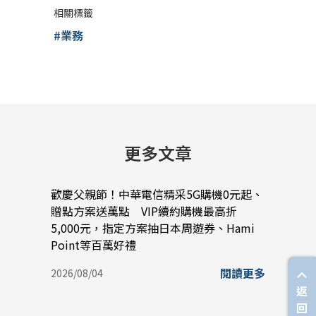
相關標籤
#業務
更多文章
歡慶父親節！中華電信精采5G購機0元起、
中華電
贈點方案送萬點 VIP續約購機最高折
以A
5,000元，指定方案抽日本周遊券、Hami
與雲
Point等百萬好禮
2026/
閱讀更多
2026/08/04
返
回