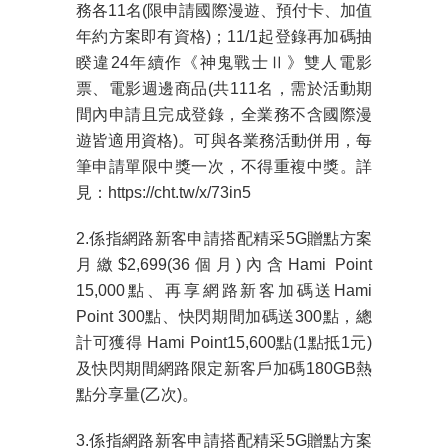
務各
11
名
(
限申請國際漫遊、預付卡、加值
年約方案即有資格
)
；
11/1
起登錄再加碼抽
睽違
24
年續作《神鬼戰士
Ⅱ
》雙人電影
票、電影週邊商品
(
共
111
名，需於活動期
間內申請且完成登錄，全業務不含國際漫
遊皆適用資格
)
。可與各業務活動併用，每
筆申請單限中獎一次，不得重複中獎。詳
見：
https://cht.tw/x/73in5
2.係指網路新客申請搭配精采
5G
贈點方案
月繳
$2,699(36
個月
)
內含
Hami Point
15,000
點、再享網路新客加碼送
Hami
Point 300
點、快閃期間加碼送
300
點，總
計可獲得
Hami Point15,600
點
(1
點抵
1
元
)
及快閃期間網路限定新客戶加碼
180GB
熱
點分享量
(
乙次
)
。
3.係指網路新客申請搭配精采
5G
贈點方案