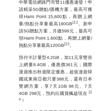
中華電信網路門市雙
11
優惠連發！申
請精采
5G
贈點
/
購機方案
，
最高可獲
得
Hami Point 15,600
點，再贈上網
註
2
量
/
熱點分享量最高
180GB
。新申
請
5G
贈點方案，月繳
599
元，最高可
領
Hami Point 1,600
點，再贈上網量
/
註
3
熱點分享量最高
120GB
。
預付卡計量型
4.2GB
，加
11
元享雙倍
上網量
8.4GB
，
優惠價
361
元；
國際
漫遊推出秋遊限定優惠，超值漫遊韓
國或東南亞都只要
388
元，還有日本
雙網方案，享
7
天
1GB 98
元、
7
天
註
4GB 298
元，預約出國賞楓趁現在
4
！