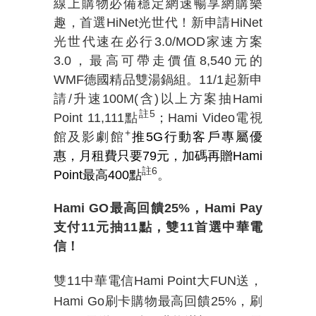
線上購物必備穩定網速暢享網購樂
趣，首選
HiNet
光世代！新申請
HiNet
光世代速在必行
3.0/
MOD
家速方案
3.0
，最高可帶走價值
8,540
元的
WMF
德國精品雙湯鍋組。
11/1
起新申
請
/
升速
100M(
含
)
以上方案抽
Hami
註
5
Point 11,111
點
；
Hami Video
電視
+
館及影劇館
推5G行動客戶專屬優
惠，月租費只要79元，加碼再贈Hami
註
6
Point最高400點
。
Hami GO
最高回饋
25%
，
Hami Pay
支付
11
元抽
11
點，雙
11
首選中華電
信！
雙
11
中華電信
Hami Point
大
FUN
送，
Hami Go
刷卡購物最高回饋
25%
，刷