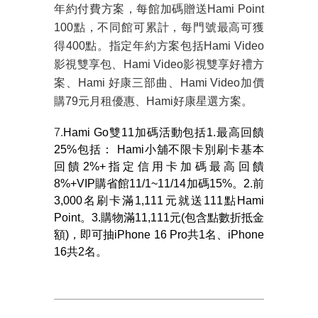
年約付費方案，每館加碼贈送
Hami Point
100
點，不同館可累計，每門號最高可獲
得
400
點。指定年約方案包括
Hami Video
影視雙享包、
Hami Video
影視雙享好禮方
案、
Hami
好康三部曲、
Hami Video
加價
購
79
元月租優惠、
Hami
好康星選方案。
7.
Hami Go雙11加碼活動包括1.最高回饋
25%包括： Hami小舖不限卡別刷卡基本
回饋2%+指定信用卡加碼最高回饋
8%+VIP購省館11/1~11/14加碼15%。2.前
3,000名刷卡滿1,111元就送111點Hami
Point。3.購物滿11,111元(包含點數折抵金
額)，即可抽iPhone 16 Pro共1名、iPhone
16共2名。