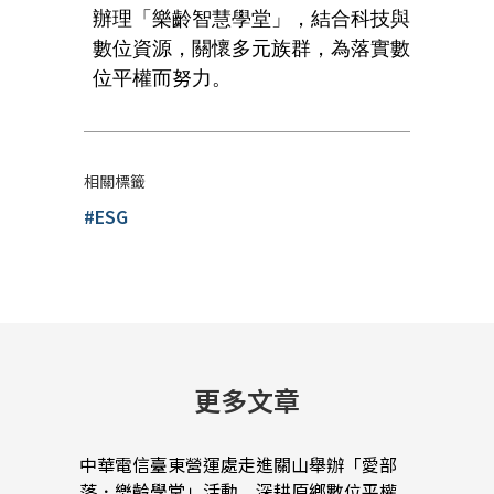
辦理「樂齡智慧學堂」，結合科技與
數位資源，關懷多元族群，為落實數
位平權而努力。
相關標籤
#ESG
更多文章
中華電信臺東營運處走進關山舉辦「愛部
中華
落．樂齡學堂」活動 深耕原鄉數位平權
蠟堆