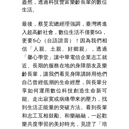
盎然，透過科技豐富樂齡長輩的數位
生活。
最後，蔡旻宏總經理強調，臺灣將進
入超高齡社會，數位生活不僅要
5G
，
更要
5
心（台語諧音）！因為我們相
信「人親、土親、好鄉親」，透過
「馨心學堂」讓中華電信企業志工就
近、長期的服務在地的身障朋友及樂
齡長輩，讓我們看見身障講師用他們
自己曾經低潮的生命經歷，與長輩分
享如何運用數位科技創造生命新可
能、走出寂寞或病痛帶來的壓力，找
到生活正能量的突破方法。看到長輩
和志工互相鼓勵、和樂融融，一起歡
樂共度學習的美好時光，見證了「培