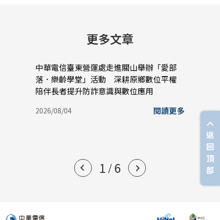
更多文章
中華電信臺東營運處走進關山舉辦「愛部
中華
落．樂齡學堂」活動 深耕原鄉數位平權
蠟堆
陪伴長者提升防詐意識與數位應用
實踐
閱讀更多
2026/08/04
2026/
返
回
頂
1
6
/
部