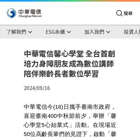
搜尋
了解我們
ESG永續
加入我們
投資人
中華電信馨心學堂 全台首創
培力身障朋友成為數位講師
陪伴樂齡長者數位學習
2024/09/16
中華電信今
(16)
日攜手臺南市政府，
喜迎臺南
400
中秋節前夕，舉辦「馨
心學堂
5
心始業式」活動。在現場近
50
位高齡長輩們的見證下，啟動「馨