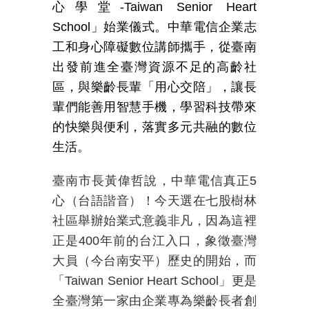
心學堂
-
Taiwan
Senior Heart
School
」始業儀式。中華電信企業志
工和身心障礙數位講師攜手，從臺南
出發前進全臺灣資源不足的高齡社
區，與樂齡長輩「用心交陪」，讓長
輩們能善用智慧手機，學習科技帶來
的快樂與便利，落實多元共融的數位
生活。
臺南市長黃偉哲說，中華電信真正
5
心（台語諧音）！今天選在七股樹林
社區舉辦始業式意義非凡，因為這裡
正是
400
年前的台江入口，象徵臺灣
大員（今台南安平）歷史的開始，而
「
Taiwan Senior Heart School
」更是
全臺灣第一家由企業專為樂齡長者創