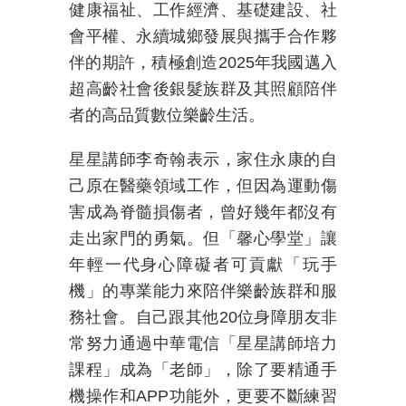
健康福祉、工作經濟、基礎建設、社
會平權、永續城鄉發展與攜手合作夥
伴的期許，積極創造
2025
年我國邁入
超高齡社會後銀髮族群及其照顧陪伴
者的高品質數位樂齡生活。
星星講師李奇翰表示，家住永康的自
己原在醫藥領域工作，但因為運動傷
害成為脊髓損傷者，曾好幾年都沒有
走出家門的勇氣。但「馨心學堂」讓
年輕一代身心障礙者可貢獻「玩手
機」的專業能力來陪伴樂齡族群和服
務社會。自己跟其他
20
位身障朋友非
常努力通過中華電信「星星講師培力
課程」成為「老師」，除了要精通手
機操作和
APP
功能外，更要不斷練習