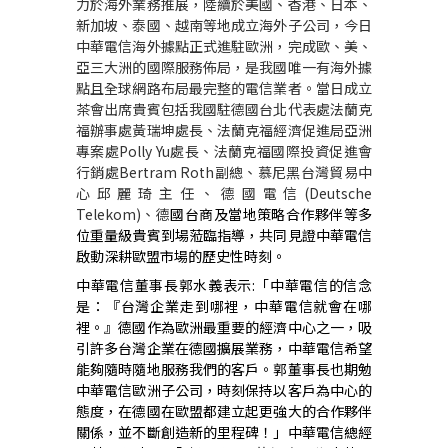
力於海外業務推展，陸續於美國、香港、日本、
新加坡、泰國、越南等地成立海外子公司，今日
中華電信海外據點正式進駐歐洲，完成歐、美、
亞三大洲的國際服務佈局，是我國唯一有海外據
點且全球網路布局最完整的電信業者。當日成立
茶會出席貴賓包括我國駐德國台北代表處法蘭克
福辦事處黃瑞坤處長、法蘭克福經濟促進局亞洲
專案處Polly Yu處長、法蘭克福國際投資促進會
行銷處Bertram Roth副總、慕尼黑台灣貿易中
心邱麗琦主任、德國電信(Deutsche
Telekom)、德
國台商及當地策略合作夥伴等多
位重量級貴賓到場蒞臨指導，共同見證中華電信
啟動深耕歐盟市場的歷史性時刻。
中華電信董事長郭水義表示:「中華電信的信念
是：『台灣企業走到哪裡，中華電信就會在哪
裡。』德國作為歐洲最重要的經濟中心之一，吸
引許多台灣企業在德國擴展業務，中華電信希望
能夠隨時隨地服務我們的客戶。郭董事長也期勉
中華電信歐洲子公司，時刻保持以客戶為中心的
態度，在德國在歐盟都建立起更強大的合作夥伴
關係，並不斷創造新的里程碑！」中華電信總經