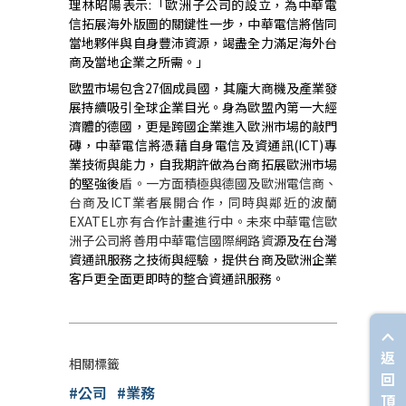
理林昭陽表示:「歐洲子公司的設立，為中華電
信拓展海外版圖的關鍵性一步，中華電信將偕同
當地夥伴與自身豐沛資源，竭盡全力滿足海外台
商及當地企業之所需。」
歐盟市場包含27個成員國，其龐大商機及產業發
展持續吸引全球企業目光。身為歐盟內第一大經
濟體的德國，更是跨國企業進入歐洲市場的敲門
磚，中華電信將憑藉自身電信及資通訊(ICT)專
業技術與能力，自我期許做為台商拓展歐洲市場
的堅強後
盾。一方面積極與德國及歐洲電信商、
台商及ICT業者展開合作，同時與鄰近的波蘭
EXATEL亦有合作計畫進行中。未來中華電信歐
洲子公司將善用中華電信國際網路資
源及在台灣
資通訊服務之技術與經驗，提供台商及歐洲企業
客戶更全面更即時的整合資通訊服務。
返
相關標籤
回
#公司
#業務
頂