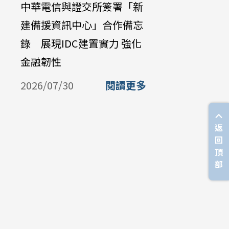
中華電信與證交所簽署「新
中華電信公
建備援資訊中心」合作備忘
Galaxy Z 
錄 展現IDC建置實力 強化
購機資費 
金融韌性
放中華電
購
2026/07/30
閱讀更多
2026/07/
返
回
頂
部