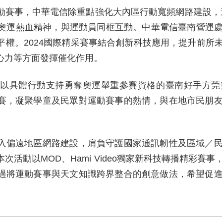
動賽事，中華電信除重點強化大內區行動寬頻網路建設，
浸於奧運熱血精神，與運動員同框互動。中華電信臺南營運
平權。2024國際精采賽事結合創新科技應用，提升前所
心力等方面發揮催化作用。
，以具體行動支持勇奪奧運舉重參賽資格的臺南好手方莞
賽，凝聚學童及民眾對運動賽事的熱情，與在地市民朋
入偏遠地區網路建設，肩負守護國家通訊韌性及區域／
活動以MOD、Hami Video獨家新科技轉播精彩賽
過將運動賽事與天文知識跨界整合的創意做法，希望促