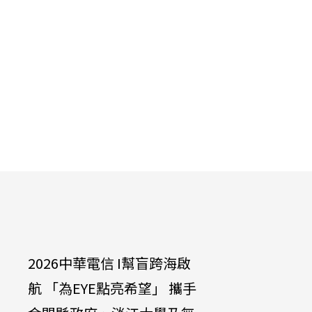
2026中華電信 I幫盲跨海啟
中華電信
航 「為EYE點亮希望」 攜手
達啟能訓