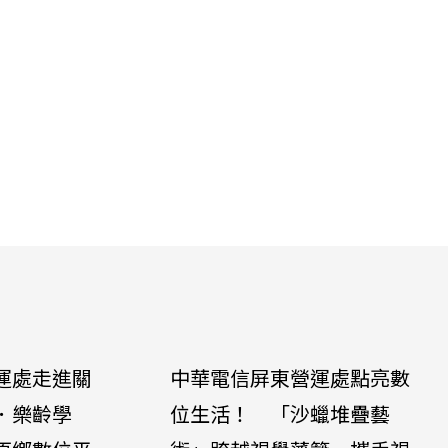
運處走進關
中華電信屏東營運處點亮數
．樂齡學
位生活！ 「沙蠟堆疊藝