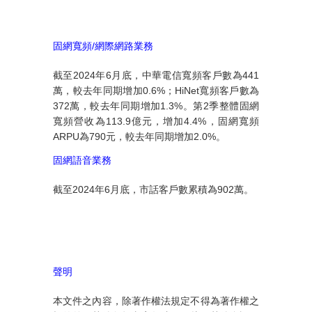
固網寬頻
/
網際網路業務
截至
2024
年
6
月底，中華電信寬頻客戶數為
441
萬，較去年同期增加
0.6%
；
HiNet
寬頻客戶數為
372
萬，較去年同期增加
1.3%
。第
2
季整體固網
寬頻營收為
113.9
億元，增加
4.4%
，固網寬頻
ARPU
為
790
元，較去年同期增加
2.0%
。
固網語音業務
截至
2024
年
6
月底，市話客戶數累積為
902
萬。
聲明
本文件之內容，除著作權法規定不得為著作權之