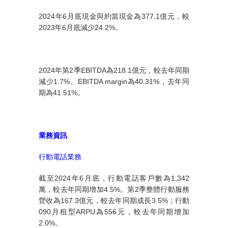
2024
年
6
月底現金與約當現金為
377.1
億元，較
2023
年
6
月底減少
24.2%
。
2024
年第
2
季
EBITDA
為
218.1
億元，較去年同期
減少
1.7%
。
EBITDA margin
為
40.31%
，去年同
期為
41.51%
。
業務資訊
行動電話業務
截至
2024
年
6
月底，行動電話客戶數為
1,342
萬，較去年同期增加
4.5%
。第
2
季整體行動服務
營收為
167.3
億元，較去年同期成長
3.5%
；行動
090
月租型
ARPU
為
556
元，較去年同期增加
2.0%
。