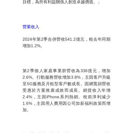
目標，為所有利益關係人創造卓越價值。」
營業收入
2024
年第
2
季合併營收
541.2
億元，較去年同期
增加
1.2%
。
第
2
季個人家庭事業群營收為
336
億元，增加
2.6%
。行動服務營收增加
3.8%
，主因客戶升級
至
5G
服務及月租型客戶數成長。固網寬頻營收
受惠於方案推廣成效而成長。銷貨收入年增
2.4%
，主因
iPhone
系列熱銷。稅前淨利減少
1.6%
，主因用人費用因公司加薪福利政策而增
加。