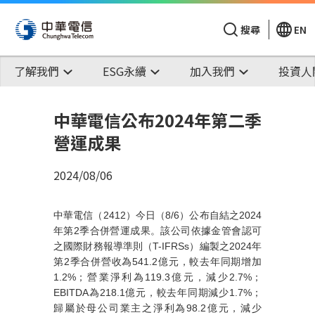
搜尋
EN
了解我們
ESG永續
加入我們
投資人
中華電信公布2024年第二季
營運成果
2024/08/06
中華電信（
2412
）今日（
8/6
）公布自結之
2024
年
第
2
季合併
營運成果。該公司
依據金管會認可
之國際財務報導準則（
T-IFRSs
）
編製之
2024
年
第
2
季合併營收為
541.2
億元，較去年同期增加
1.2%
；營業淨利為
119.3
億元，減少
2.7%
；
EBITDA
為
218.1
億元，較去年同期減少
1.7%
；
歸屬於母公司業主之淨利為
98.2
億元，減少