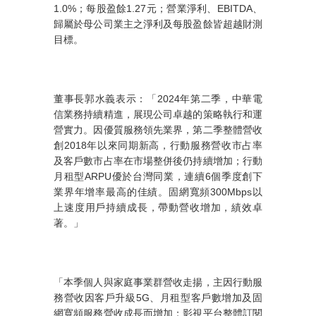
1.0%
；每股盈餘
1.27
元；營業淨利、
EBITDA
、
歸屬於母公司業主之淨利及每股盈餘皆超越財測
目標。
董事長郭水義表示：「
2024
年第二季，中華電
信業務持續精進，展現公司卓越的策略執行和運
營實力。因優質服務領先業界，第二季整體營收
創
2018
年以來同期新高，行動服務營收市占率
及客戶數市占率在市場整併後仍持續增加；行動
月租型
ARPU
優於台灣同業，連續
6
個季度創下
業界年增率最高的佳績。固網寬頻
300Mbps
以
上速度用戶持續成長，帶動營收增加，績效卓
著。」
「本季個人與家庭事業群營收走揚，主因行動服
務營收因客戶升級
5G
、月租型客戶數增加及固
網寬頻服務營收成長而增加；影視平台整體訂閱