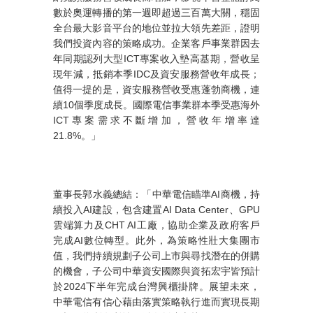
數於奧運轉播的第一週即超過三百萬大關，穩固
全台最大影音平台的地位並拉大領先差距，證明
我們投資內容的策略成功。企業客戶事業群因去
年同期認列大型
ICT
專案收入墊高基期，營收呈
現年減，抵銷本季
IDC
及資安服務營收年成長；
值得一提的是，資安服務營收受惠蓬勃商機，連
續
10
個季度成長。國際電信事業群本季受惠海外
ICT
專案需求不斷增加，營收年增率達
21.8%
。」
董事長郭水義總結：「中華電信瞄準
AI
商機，持
續投入
AI
建設，包含建置
AI Data Center
、
GPU
雲端算力及
CHT AI
工廠，協助企業及政府客戶
完成
AI
數位轉型。此外，為策略性壯大集團市
值，我們持續規劃子公司上市與尋找潛在的併購
的機會，子公司中華資安國際與資拓宏宇皆預計
於
2024
下半年完成台灣興櫃掛牌。展望未來，
中華電信有信心藉由落實策略執行進而實現長期