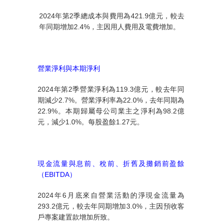
2024
年
第
2
季總成本與費用為
421.9
億元，較
去
年
同期增加
2.4%
，主因用人費用及電費增加。
營業淨利與本期淨利
2024
年第
2
季營業淨利為
119.3
億元，較去年同
期減少
2.7%
。營業淨利率為
22.0
%
，
去年同期為
22.9%
。本期歸屬母公司業主之淨利為
98.2
億
元，減少
1.0%
。每股盈餘
1.27
元。
現金流量與息前、稅前、折舊及攤銷前盈餘
（
EBITDA
）
2024
年
6
月底來自營業活動的淨現金流量為
293.2
億元，較去年同期增加
3.0%
，主因預收客
戶專案建置款增加所致。