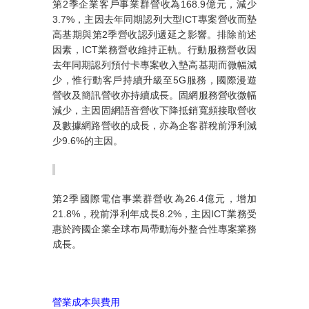
第
2
季企業客戶事業群營收為
168.9
億元，減少
3.7%
，主因去年同期認列大型
ICT
專案營收而墊
高基期與第
2
季營收認列遞延之影響。排除前述
因素，
ICT
業務營收維持正軌。行動服務營收因
去年同期認列預付卡專案收入墊高基期而微幅減
少，惟行動客戶持續升級至
5G
服務，國際漫遊
營收及簡訊營收亦持續成長。固網服務營收微幅
減少，主因固網語音營收下降抵銷寬頻接取營收
及數據網路營收的成長，亦為企客群稅前淨利減
少
9.6%
的主因。
第
2
季國際電信事業群營收為
26.4
億元，增加
21.8%
，稅前淨利年成長
8.2%
，主因
ICT
業務受
惠於跨國企業全球布局帶動海外整合性專案業務
成長。
營業成本與費用