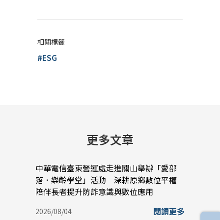
相關標籤
#ESG
更多文章
中華電信臺東營運處走進關山舉辦「愛部
中華
落．樂齡學堂」活動 深耕原鄉數位平權
蠟堆
陪伴長者提升防詐意識與數位應用
實踐
閱讀更多
2026/08/04
2026/