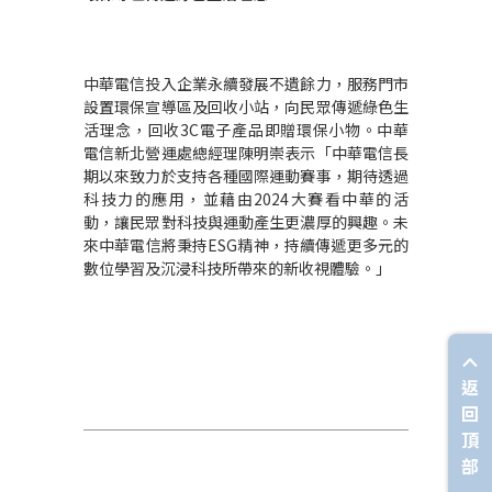
中華電信投入企業永續發展不遺餘力，服務門市
設置環保宣導區及回收小站，向民眾傳遞綠色生
活理念，回收3C電子產品即贈環保小物。中華
電信新北營運處總經理陳明崇表示「中華電信長
期以來致力於支持各種國際運動賽事，期待透過
科技力的應用，並藉由2024大賽看中華的活
動，讓民眾對科技與運動產生更濃厚的興趣。未
來中華電信將秉持ESG精神，持續傳遞更多元的
數位學習及沉浸科技所帶來的新收視體驗。」
返
回
頂
部