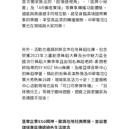
首次獨家推出的「超慢速視角」、「追牌小秘
書」及「AR擴增實境」等賽事轉播功能體驗，
還能與奧運選手同框互動，感受身臨其境國際賽
事的樂趣，享受高品質的轉播服務，中華電信Q
寶也在現場與大家同樂！
另外，活動也邀請到新北市在地舞蹈社團，包含
榮獲2023年三蘆創意舞蹈大賽及台中魅力盃全
國流行舞蹈大賽季軍且由知名舞蹈老師-素顏老
師指導的SY KIDZ Mini舞團，及維亞琪音樂中心
的舞蹈學童，精彩的街舞表演熱情及中華電信Q
寶大秀熱舞16蹲，現場氣氛活力十足！三重服務
中心活動現場也設有「可口可樂彈珠檯」、「羽
球積分王」等親子趣味遊戲，遊戲之餘更闔家為
奥運國手加油！
落實企業ESG精神，邀請在地社團應援，並設置
環保專區傳遞綠色生活理念