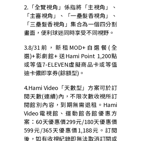
2.「全覽視角」係指將「主視角」、
「主審視角」、「一壘髮香視角」、
「三壘髮香視角」集合為一個四分割
畫面，便利球迷同時享受不同視野。
3.8/31前，新租MOD+自選餐(全
選)+影劇館+ 送Hami Point 1,200點
或等值7-ELEVEN虛擬商品卡或等值
迪卡儂即享券(餘額型)。
4.Hami Video「天數型」方案可於訂
閱天數(連續)內，不限次數收視所訂
閱館別內容，到期無需退租。Hami
Video電視館、運動館各館優惠方
案：60天優惠價299元/180天優惠價
599元/365天優惠價1,188元。訂閱
後，如有收視紀錄即無法取消訂閱或