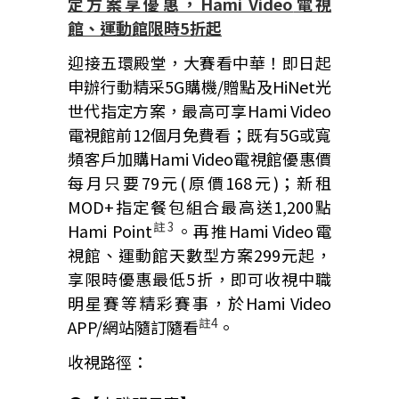
定方案享優惠，
Hami Video
電視
館、運動館限時
5
折起
迎接五環殿堂，大賽看中華！即日起
申辦行動精采5G購機/贈點及HiNet光
世代指定方案，最高可享Hami Video
電視館前12個月免費看；既有5G或寬
頻客戶加購Hami Video電視館優惠價
每月只要79元(原價168元)；新租
MOD+指定餐包組合最高送1,200點
註
3
Hami Point
。再推Hami Video電
視館、運動館天數型方案299元起，
享限時優惠最低5折，即可收視中職
明星賽等精彩賽事，於Hami Video
註
4
APP/網站隨訂隨看
。
收視路徑：