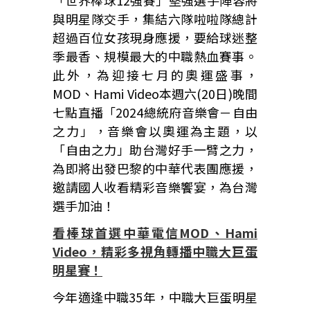
「世界棒球12強賽」堅強選手陣容將
與明星隊交手，集結六隊啦啦隊總計
超過百位女孩現身應援，要給球迷整
季最香、規模最大的中職熱血賽事。
此外，為迎接七月的奧運盛事，
MOD、Hami Video本週六(20日)晚間
七點直播「2024總統府音樂會－自由
之力」，音樂會以奧運為主題，以
「自由之力」助台灣好手一臂之力，
為即將出發巴黎的中華代表團應援，
邀請國人收看精彩音樂饗宴，為台灣
選手加油！
看棒球首選中華電信
MOD
、
Hami
Video
，精彩多視角轉播中職大巨蛋
明星賽！
今年適逢中職35年，中職大巨蛋明星