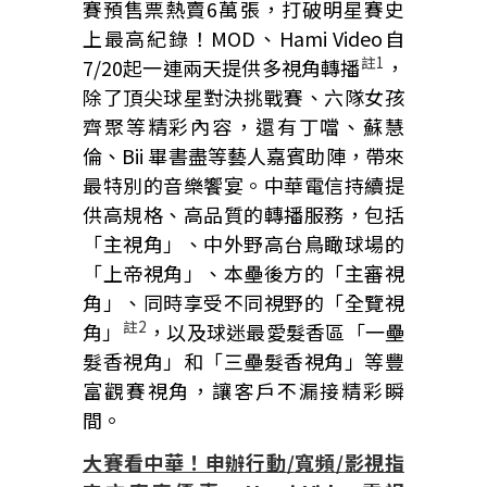
賽預售票熱賣6萬張，打破明星賽史
上最高紀錄！MOD、Hami Video自
註
1
7/20起一連兩天提供多視角轉播
，
除了頂尖球星對決挑戰賽、六隊女孩
齊聚等精彩內容，還有丁噹、蘇慧
倫、Bii 畢書盡等藝人嘉賓助陣，帶來
最特別的音樂饗宴。中華電信持續提
供高規格、高品質的轉播服務，包括
「主視角」、中外野高台鳥瞰球場的
「上帝視角」、本壘後方的「主審視
角」、同時享受不同視野的「全覽視
註
2
角」
，以及球迷最愛髮香區「一壘
髮香視角」和「三壘髮香視角」等豐
富觀賽視角，讓客戶不漏接精彩瞬
間。
大賽看中華！申辦行動
/
寬頻
/
影視指