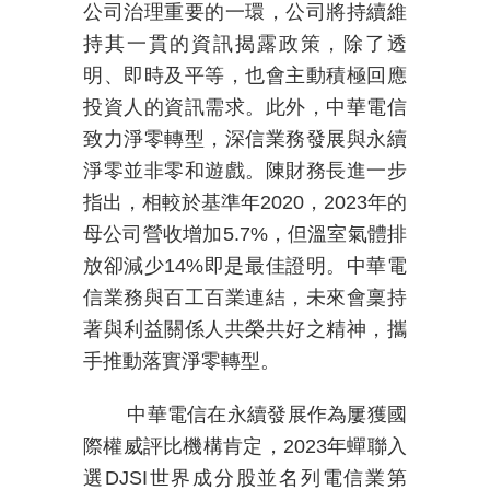
公司治理重要的一環，公司將持續維
持其一貫的資訊揭露政策，除了透
明、即時及平等，也會主動積極回應
投資人的資訊需求。此外，中華電信
致力淨零轉型，深信業務發展與永續
淨零並非零和遊戲。陳財務長進一步
指出，相較於基準年
2020
，
2023
年的
母公司營收增加
5.7%
，但溫室氣體排
放卻減少
14%
即是最佳證明。中華電
信業務與百工百業連結，未來會稟持
著與利益關係人共榮共好之精神，攜
手推動落實淨零轉型。
中華電信在永續發展作為屢獲國
際權威評比機構肯定，
2023
年蟬聯入
選
DJSI
世界成分股並名列電信業第