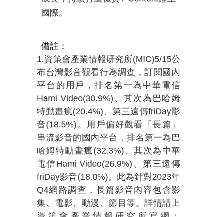
國際。
備註：
1.資策會產業情報研究所
(MIC)5/15
公
布台灣影音觀看行為調查，訂閱國內
平台的用戶，排名第一為中華電信
Hami Video(30.9%)
、其次為巴哈姆
特動畫瘋
(20.4%)
、第三遠傳
friDay
影
音
(18.5%)
。用戶偏好觀看「長篇」
串流影音的國內平台，排名第一為巴
哈姆特動畫瘋
(32.3%)
、其次為中華
電信
Hami Video(26.9%)
、第三遠傳
friDay
影音
(18.0%)
。此為針對
2023
年
Q4
網路調查，長篇影音內容包含影
集、電影、動漫、節目等。詳情請上
資策會產業情報研究所官網：