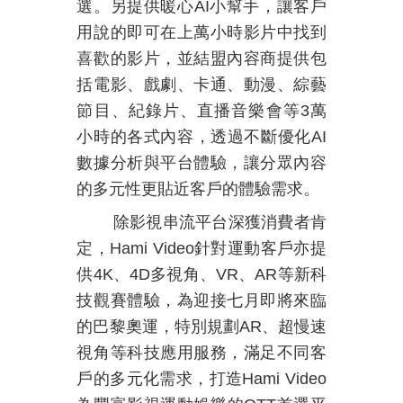
選。另提供暖心
AI
小幫手，讓客戶
用說的即可在上萬小時影片中找到
喜歡的影片，並結盟內容商提供包
括電影、戲劇、卡通、動漫、綜藝
節目、紀錄片、直播音樂會等
3
萬
小時的各式內容，透過不斷優化
AI
數據分析與平台體驗，讓分眾內容
的多元性更貼近客戶的體驗需求。
除影視串流平台深獲消費者肯
定，
Hami Video
針對運動客戶亦提
供
4K
、
4D
多視角、
VR
、
AR
等新科
技觀賽體驗，為迎接七月即將來臨
的巴黎奧運，特別規劃
AR
、超慢速
視角等科技應用服務，滿足不同客
戶的多元化需求，打造
Hami Video