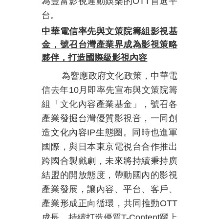
為豐富影視運動娛樂的
OTT
首選平
台。
中華電信率先與文策院籌組影視基
金，號召台灣產業界成為影視策略
夥伴，打造國際級影視內容
為響應政府文化政策，中華電
信去年
10
月即率先宣布與文策院籌
組「文化內容產業基金」，號召各
產業發掘台灣優質影視音，一同創
造文化內容
IP
生態圈。同時也進軍
國際，與日本東京電視台合作推出
跨國合製戲劇，未來將持續秉持廣
結盟的開放態度，帶動國內的影視
產業發展，讓內容、平台、客戶、
產業形成正向循環，共同推動
OTT
成長，持續打造優質
T-Content
躍上