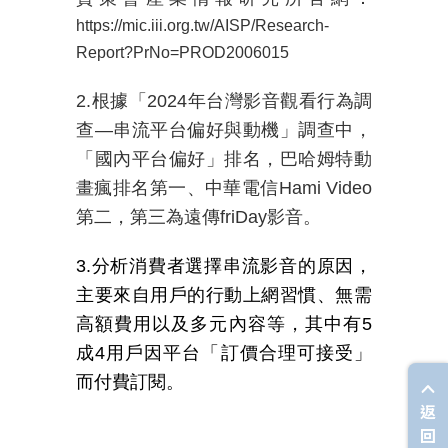
https://mic.iii.org.tw/AISP/Research-
Report?PrNo=PROD2006015
2.根據「
2024
年台灣影音觀看行為調
查
—
串流平台偏好與動機」調查中，
「國內平台偏好」排名，巴哈姆特動
畫瘋排名第一、中華電信
Hami Video
第二，第三為遠傳
friDay
影音。
3.分析消費者選擇串流影音的原因，
主要來自用戶的行動上網習慣、無需
高額費用以及多元內容等，其中有
5
成
4
用戶因平台「訂價合理可接受」
而付費訂閱。
返
回