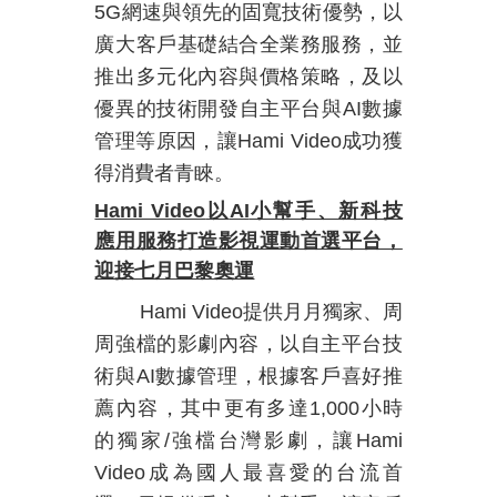
5G
網速與領先的固寬技術優勢，以
廣大客戶基礎結合全業務服務，並
推出多元化內容與價格策略，及以
優異的技術開發自主平台與
AI
數據
管理等原因，讓
Hami Video
成功獲
得消費者青睞。
Hami Video
以
AI
小幫手、新
科技
應用服務打造影視運動首選平台，
迎接七月巴黎奧運
Hami Video
提供月月獨家、周
周強檔的影劇內容，以自主平台技
術與
AI
數據管理，根據客戶喜好推
薦內容，其中更有多達
1,000
小時
的獨家
/
強檔台灣影劇，讓
Hami
Video
成為國人最喜愛的台流首