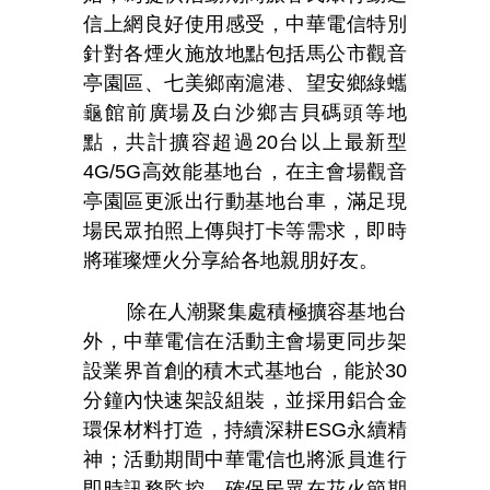
信上網良好使用感受，中華電信特別
針對各煙火施放地點包括馬公市觀音
亭園區、七美鄉南滬港、望安鄉綠蠵
龜館前廣場及白沙鄉吉貝碼頭等地
點，共計擴容超過20台以上最新型
4G/5G高效能基地台，在主會場觀音
亭園區更派出行動基地台車，滿足現
場民眾拍照上傳與打卡等需求，即時
將璀璨煙火分享給各地親朋好友。
除在人潮聚集處積極擴容基地台
外，中華電信在活動主會場更同步架
設業界首創的積木式基地台，能於30
分鐘內快速架設組裝，並採用鋁合金
環保材料打造，持續深耕ESG永續精
神；活動期間中華電信也將派員進行
即時訊務監控，確保民眾在花火節期