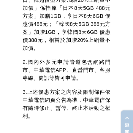
日、韓超值型方案加贈
20%
上網量不
加價」係指原「日本
8
天
5GB 488
元
方案」加贈
1GB
，享日本
8
天
6GB
優
惠價
488
元；「韓國
8
天
5GB 388
元方
案」加贈
1GB
，享韓國
8
天
6GB
優惠
價
388
元，相當於加贈
20%
上網量不
加價。
2.
國內外多元申請管道包含網路門
市、中華電信
APP
、直營門市、客服
專線、簡訊等皆可申請。
3.
上述優惠方案之內容及限制條件依
中華電信網頁公告為準，中華電信保
有隨時修正、暫停、終止本活動之權
利。
返
回