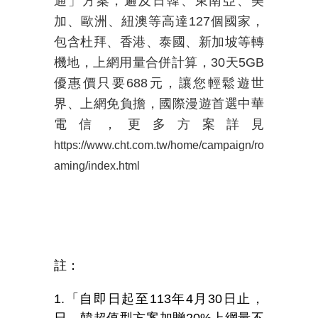
通」方案，遍及日韓、東南亞、美
加、歐洲、紐澳等高達
127
個國家，
包含杜拜、香港、泰國、新加坡等轉
機地，上網用量合併計算，
30
天
5GB
優惠價只要
688
元，讓您輕鬆遊世
界、上網免負擔，國際漫遊首選中華
電信，更多方案詳見
https://www.cht.com.tw/home/campaign/ro
aming/index.html
註：
1.
「自即日起至
113
年
4
月
30
日止，