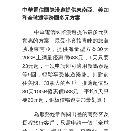
中華電信國際漫遊提供東南亞、美加
和全球通等跨國多元方案
中華電信國際漫遊提供最多元與
實惠的方案，最受小資族青睞的旅遊
勝地東南亞，提供海量型方案
30
天
20GB
上網量優惠價
688
元，
1
天只要
23
元起，一次申請即可適用新馬泰越
等
9
國，輕鬆享受旅遊樂趣。針對前
往美國、加拿大的客戶，推薦超值型
30
天
10GB
優惠價
588
元，平均
1
天只
要
20
元起，銅板價暢遊美加最划算！
為服務經常跨國出差的商務客及
長程旅行客戶，只需申請一個「全球