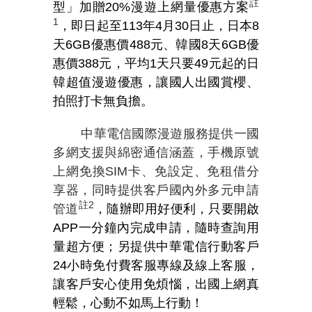
註
型」加贈
20%
漫遊上網量優惠方案
1
，即日起至113年4月30日止，日本8
天6GB優惠價488元、韓國8天6GB優
惠價388元，平均1天只要49元起的日
韓超值漫遊優惠，讓國人出國賞櫻、
拍照打卡無負擔。
中華電信國際漫遊服務提供一國
多網支援與綿密通信涵蓋，手機原號
上網免換
SIM
卡、免設定、免租借分
享器，同時提供客戶國內外多元申請
註
2
管道
，隨辦即用好便利，只要開啟
APP一分鐘內完成申請，隨時查詢用
量超方便；另提供中華電信行動客戶
24小時免付費客服專線及線上客服，
讓客戶安心使用免煩惱，出國上網真
輕鬆，心動不如馬上行動！