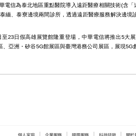
華電信為泰北地區重點醫院導入遠距醫療相關技術(含「遠
與泰緬、泰寮邊境兩間診所，透過遠距醫療服務解決邊境
21日至23日假高雄展覽館隆重登場，中華電信將推出5
區、亞洲・矽谷5G館展區與臺灣港務公司展區，展現5G
個人家庭
企業服務
國際服務
科技研發
關於