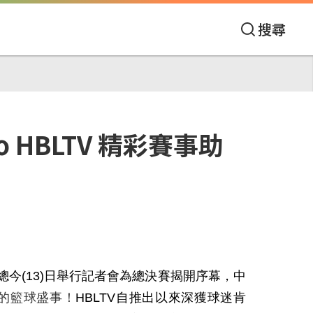
搜尋
 HBLTV 精彩賽事助
總今
(13)
日舉行記者會為總決賽揭開序幕，中
的籃球盛事！
HBLTV
自推出以來深獲球迷肯