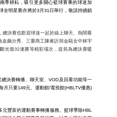
兩季耕耘，吸引更多關心籃球賽事的球迷加
球全明星賽亦將於
3
月
31
日舉行，敬請持續鎖
，總決賽也歡迎球迷一起於線上聊天、熱鬧看
熱血飆分秀、三重商工陳睿訢與金甌女中林宇
斷光復
32
連勝等精彩場次，提前為總決賽暖
質總決賽轉播、聊天室、VOD及回看功能等一
只要149元、運動館/電視館(HBLTV優惠)
供最多元豐富的運動賽事轉播服務。籃球季除HBL