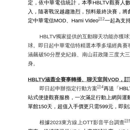
定，依中華電信統計，本季
HBLTV
觀賽人
入，隨著戰況越趨激烈，預料最終決賽，將
註
2
定中華電信
MOD
、
Hami Video
一起為支
HBLTV
獨家提供的互動聊天功能亦獲球
球。即日起中華電信特精選本季多場經典賽
涵飆破
50
分歷史紀錄、南山莊政隆三度大
身。
HBLTV
涵蓋全賽事轉播、聊天室與
VOD
，訂
註
4
即日起申辦指定行動方案
再送「HB
站式便捷觀賽服務，一次滿足行動上網與運動娛樂
單館150天，超值入手價更只需599元，即刻加
註
根據
2023
東方線上
OTT
影音平台調查