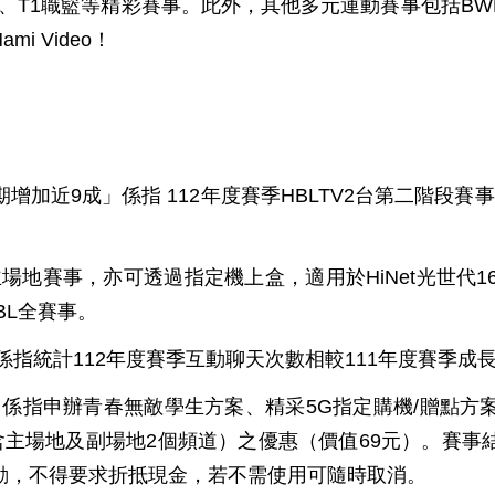
BA、T1職籃等精彩賽事。此外，其他多元運動賽事包括B
 Video！
期增加近
9
成」係指
112
年度賽季
HBLTV2
台第二階段賽事
主場地賽事，亦可透過指定機上盒，適用於
HiNet
光世代
1
BL
全賽事。
係指統計
112
年度賽季互動聊天次數相較
111
年度賽季成
」係指申辦青春無敵學生方案、精采
5G
指定購機
/
贈點方
含主場地及副場地
2
個頻道）之優惠（價值
69
元）。賽事
動，不得要求折抵現金，若不需使用可隨時取消。