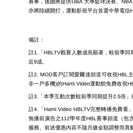
賽事，後續將提供UBA 大專籃球決賽、N
亦將陸續開打，運動影視平台首選中華電信Hami
備註：
註
1.
「
HBLTV
觀賽人數成長顯著，較前季同
近
9
成。
註
2. MOD
客戶訂閱愛爾達頻道可收視
HBL
非一戶多機
)
的
Hami Video
運動館免費收視
H
註
3
.
「本季互動次數較前季同期提升
2.5
倍」
註
4
.
「
Hami Video HBLTV
完整轉播免費看
無播前廣告之
112
學年度
HBL
賽事頻道（包
服務。前述優惠內容不隨月繳金額調整而異