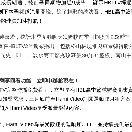
註
1
數成長顯著，較前季同期增加近
9
成
，顯示
HBLTV
經過
創下本季頻道流量高峰。
除了精彩的總決賽，
HBL
高中籃
持的球員加油打氣！
註
3
迷喜愛
，
統計本季互動聊天次數較前季同期提升
2.5
倍
事在
HBLTV2
台獨家播出，包括松山林現惟與東泰韓得勝
三元史上唯一、淡水商工廖秀珍狂飆
39
分
31
籃板、南山中
閱享回看功能，立即申辦趁現在！
LTV完整轉播免費看」，立即享有HBL高中籃球聯賽高畫
需求，三月底前至Hami Video訂閱運動館月租方案每月
入Hami Video享受海量影視內容。
5
，Hami Video為最受歡迎的運動類OTT，並持續提