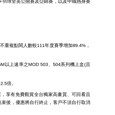
WF羽球全英公開賽及亞錦賽，以及中職熱身賽
不重複點閱人數較
111
年度賽季增加
89.4%
，
6M
以上速率之
MOD 503
、
504
系列機上盒
(
且
長
2.5
倍。
案，享有免費觀賞全台獨家高畫質、可回看且
結束後，優惠將自行終止，客戶不須自行取消