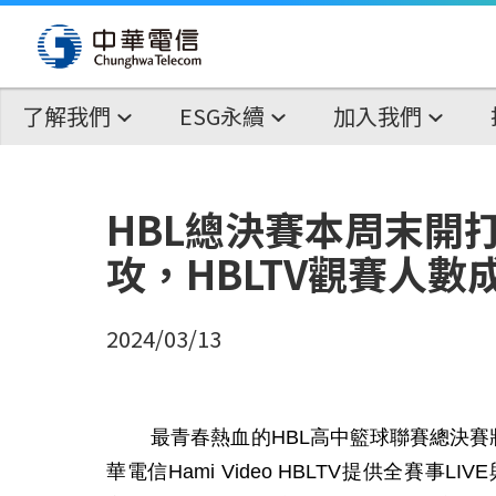
了解我們
ESG永續
加入我們
HBL總決賽本周末開打！
攻，HBLTV觀賽人數
2024/03/13
最青春熱血的
HBL
高中籃球聯賽總決賽
華電信
Hami Video HBLTV
提供全賽事
LIVE