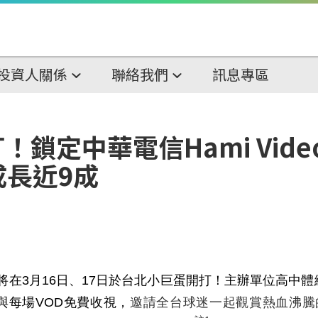
投資人關係
聯絡我們
訊息專區
鎖定中華電信Hami Video
成長近9成
將在
3
月
16
日、
17
日於台北小巨蛋開打！主辦單位高中體
與每場
VOD
免費收視，
邀請全台球迷一起觀賞熱血沸騰