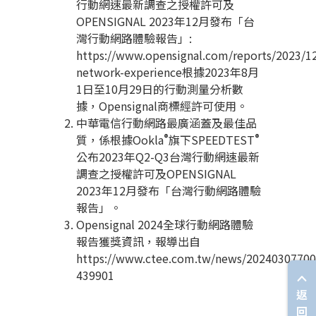
行動網速最新調查之授權許可及
OPENSIGNAL 2023
年
12
月發布「台
灣行動網路體驗報告」
:
https://www.opensignal.com/reports/2023/1
network-experience
根據
2023
年
8
月
1
日至
10
月
29
日的行動測量分析數
據，
Opensignal
商標經許可使用。
中華電信行動網路最廣涵蓋及最佳品
®
®
質，係根據
Ookla
旗下
SPEEDTEST
公布
2023
年
Q2-Q3
台灣行動網速最新
調查之授權許可及
OPENSIGNAL
2023
年
12
月發布「台灣行動網路體驗
報告」。
Opensignal 2024
全球行動網路體驗
報告獲獎資訊，報導出自
https://www.ctee.com.tw/news/20240307700
439901
返
回