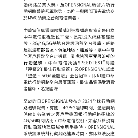
動網路品質大獎，及
OPENSIGNAL
頒發六項行
動網路體驗冠軍殊榮，為唯一與國際頂尖電信商
於
MWC
領獎之台灣電信業者。
中華電信屢獲國際權威測速機構高度肯定是因為
中華電信重視數位平權、長期投入網路基礎建
設，
3G/4G/5G
基地台建設涵蓋全台最廣，網路
建設遍布
都會區、偏遠地區、離島等
，讓中華電
信客戶輕鬆全台走透透，到處皆可
享受最流暢的
®
行動體驗。
中華電信獨獲
SPEEDTEST
認證
「連續
6
年最佳行動涵蓋」及
OPENSIGNAL
認證
「整體、
5G
涵蓋體驗」全台冠軍，即印證中華
電信行動網路全台最廣涵蓋，最佳品質深受消費
者信賴，名揚國際！
至於昨日
OPENSIGNAL
發布之
2024
全球行動網
路體驗報告，有關「
4G/5G
連線時間」體驗奬項
係統計各業者之客戶手機回報行動網路連線於
4G/5G
時間佔比，中華電信說明，如客戶於沒有
行動涵蓋地理區域使用手機時，OPENSIGNAL
系統無法統計
行動網路連線時間，亦即無法反應