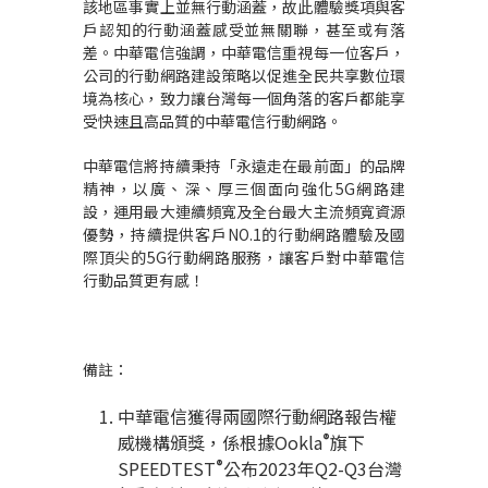
該地區事實上並無行動涵蓋，故此體驗獎項與客
戶認知的行動涵蓋感受並無關聯，甚至或有落
差。中華電信強調，中華電信重視每一位客戶，
公司的行動網路建設策略以促進全民共享數位環
境為核心，致力讓台灣每一個角落的客戶都能享
受快速且高品質的中華電信行動網路。
中華電信將持續秉持「永遠走在最前面」的品牌
精神，以廣、深、厚三個面向強化
5G
網路建
設，運用最大連續頻寬及全台最大主流頻寬資源
優勢，持續提供客戶
NO.1
的行動網路體驗及國
際頂尖的
5G
行動網路服務，讓客戶對中華電信
行動品質更有感！
備註：
中華電信獲得兩國際行動網路報告權
®
威機構頒獎，係根據
Ookla
旗下
®
SPEEDTEST
公布
2023
年
Q2-Q3
台灣