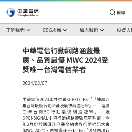
搜尋
了解我們
ESG永續
加入我們
投資人
中華電信行動網路涵蓋最
廣、品質最優 MWC 2024受
獎唯一台灣電信業者
2024/03/07
®
中華電信
2023
年共榮獲
SPEEDTEST
「連續六
年台灣最廣行動涵蓋及最快網速冠軍」、「連續
三年台灣
5G
行動最快網速冠軍」，及
OPENSIGNAL
十項行動網路體驗冠軍殊榮！今
年
2
月份於西班牙巴塞隆納世界行動通訊大會
®
(MWC 2024)
，再獨獲
SPEEDTEST
頒發四項行