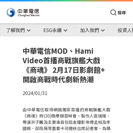
搜尋
了解我們
ESG永續
加入我們
投資人
中華電信MOD、Hami
Video首播商戰旗艦大戲
《商魂》 2月17日影劇館+
開啟商戰時代劇新熱潮
2024/01/31
由中華電信取得網路獨家首播的商戰旗艦大戲
《商魂》昨
(30)
晚舉辦首映會
，製作人高瑞陽、
導演洪子鵬及主要演員包括金鐘影帝傅孟柏及李
國毅、邵雨薇
等重要卡司
連袂出席記者會，為精