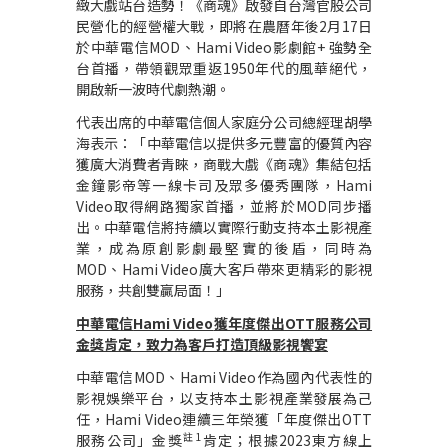
緻大戲站台造勢！《商魂》啟發自台灣官股公司
民營化的經營權大戰，即將在農曆年後
2
月
17
日
於中華電信
MOD
、
Hami Video
影劇館
+
強勢全
台首播，帶領觀眾重返
1950
年代的風華絕代，
開啟新一波時代劇熱潮。
代表出席的中華電信個人家庭分公司總經理胡學
海表示：「中華電信以提供多元豐富的優質內容
獲廣大消費者青睞，商戰大戲《商魂》集結包括
金鐘影帝等一線卡司及眾多優秀團隊，
Hami
Video
取得網路獨家首播，並將於
MOD
同步播
出。中華電信將持續以實際行動支持本土影視產
業，成為原創影劇最堅實的後盾，同時為
MOD
、
Hami Video
廣大客戶帶來更精彩的影視
服務，共創雙贏局面！
」
中華電信
Hami Video
獲年度傑出
OTT
服務公司
金獎肯定，致力為客戶打造頂級影視饗宴
中華電信
MOD
、
Hami Video
作為國內代表性的
影視娛樂平台，以支持本土影視產業發展為己
任，
Hami Video
連續三年榮獲「年度傑出
OTT
註
1
服務公司」金獎
肯定；根據
2023
東方線上