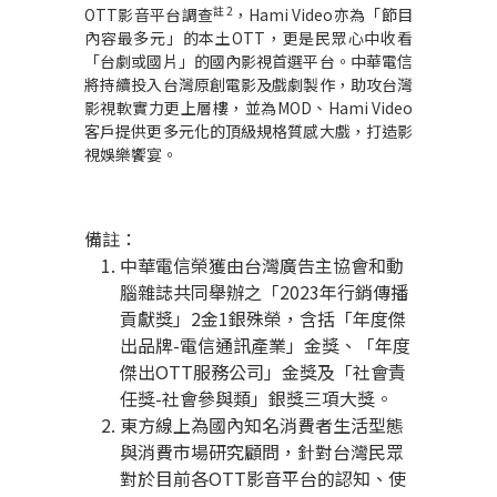
註
2
OTT
影音平台調查
，
Hami Video
亦為「節目
內容最多元」的本土
OTT
，更是民眾心中收看
「台劇或國片」的國內影視首選平台。
中華電信
將持續投入台灣原創電影及戲劇製作，助攻台灣
影視軟實力更上層樓，並為
MOD
、
Hami Video
客戶提供更多元化的
頂級規格質感大戲，打造影
視娛樂饗宴。
備註：
中華電信榮獲由台灣廣告主協會和動
腦雜誌共同舉辦之「2023年行銷傳播
貢獻獎」2金1銀殊榮，含括「年度傑
出品牌-電信通訊產業」金獎、「年度
傑出OTT服務公司」金獎及「社會責
任獎-社會參與類」銀獎三項大獎。
東方線上為國內知名消費者生活型態
與消費市場研究顧問，針對台灣民眾
對於目前各OTT影音平台的認知、使