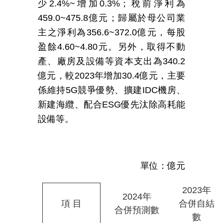
少
2.4%~
增加
0.3%
；稅前淨利為
459.0~475.8
億元；歸屬於母公司業
主之淨利為
356.6~372.0
億元，每股
盈餘
4.60~4.80
元。另外，取得不動
產、廠房及設備等資本支出為
340.2
億元，較
2023
年增加
30.4
億元，主要
係維持
5G
競爭優勢、擴建
IDC
機房、
新建海纜、配合
ESG
優先汰除高耗能
設備等。
單位：億元
2023
年
2024
年
項
目
合併自結
合併預測數
數