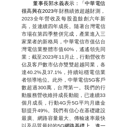
董事長郭水義表示：「中華電信
很高興在
2023
年財務績效超越財測，
2023
全年營收及每股盈餘創六年新
高，並連續四年成長。隨著台灣電信
市場在第四季整併完成，產業進入三
家業者的新格局，中華電信市值佔台
灣電信業整體市值
60%
，遙遙領先同
業；截至
2023
年
11
月止，行動營收市
佔及客戶數市佔亦雙雙超越同業，各
達
40.2%
及
37.1%
，持續站穩電信業
者領導地位。此外，中華電信
5G
客戶
數超過
300
萬，台灣第一。我們的行
動服務營收維持成長動能，已連續
33
個月成長，行動
4G
升
5G
平均月繳金
額提升
49%
。我們有信心在基礎建設
最廣、網路容量最大、傳輸速率最快
以及品質最好的
5G
網路基礎上，進一