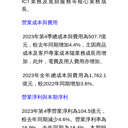
ICT
業務及寬頻服務等核心業務成
長。
營業成本與費用
2023
年
第
4
季總成本與費用為
507.7
億
元，較
去
年
同期增加
4.4%
，主因商品
成本及客戶專案成本隨業務成長而增
加，此外，電費及用人費用亦增加。
2023
年全年
總成本與費用為
1,762.1
億元，較
2022
年
同期增加
3.6%
。
營業淨利與本期淨利
2023
年第
4
季營業淨利為
104.5
億元，
較去年同期減少
4.6%
。營業淨利率為
16.9
%
，
去年同期為
18.4%
。本期歸