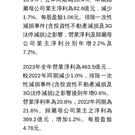
屬母公司業主淨利為
82.6
億元，減少
1.7%
。每股盈餘
1.06
元。排除一次性
減損事件
(
含投資性不動產減損及
3G
汰停減損
)
之影響，營業淨利及歸屬母
公司業主淨利分別年增
2.2%
及
7.2%
。
2023
年全年營業淨利為
463.5
億元，
較
2022
年同期減少
1.0%
，排除一次
性減損事件
(
含投資性不動產減損及
3G
汰停減損
)
之影響後則年增
0.6%
。
營業淨利率為
20.8
%
，
2022
年同期為
21.6%
。歸屬母公司業主之淨利為
369.2
億元，增加
1.2%
。每股盈餘
4.76
元
。