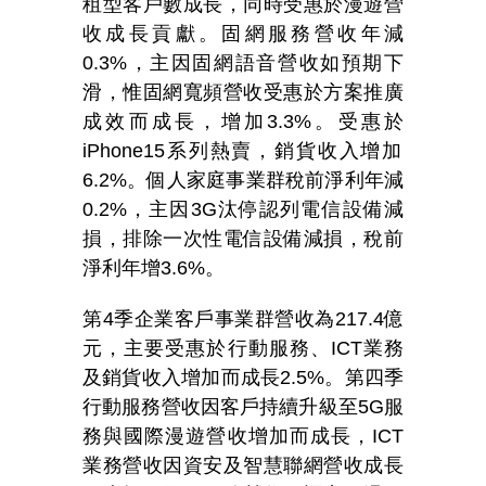
租型客戶數成長，同時受惠於漫遊營
收成長貢獻。固網服務營收年減
0.3%
，主因固網語音營收如預期下
滑，惟固網寬頻營收受惠於方案推廣
成效而成長，增加
3.3%
。受惠於
iPhone15
系列熱賣，銷貨收入增加
6.2%
。個人家庭事業群稅前淨利年減
0.2%
，主因
3G
汰停認列電信設備減
損，排除一次性電信設備減損，稅前
淨利年增
3.6%
。
第
4
季企業客戶事業群營收為
217.4
億
元，主要受惠於行動服務、
ICT
業務
及銷貨收入增加而成長
2.5%
。第四季
行動服務營收因客戶持續升級至
5G
服
務與國際漫遊營收增加而成長，
ICT
業務營收因資安及智慧聯網營收成長