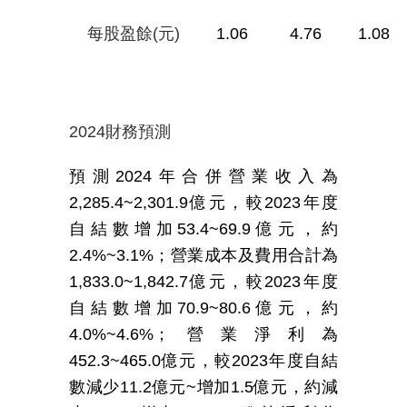
每股盈餘(元)
1.06
4.76
1.08
2024
財務預測
預測
2024
年合併營業收入為
2,285.4~2,301.9
億元，較
2023
年度
自結數增加
53.4~69.9
億元，約
2.4%~3.1%
；營業成本及費用合計為
1,833.0~1,842.7
億元，較
2023
年度
自結數增加
70.9~80.6
億元，約
4.0%~4.6%
；營業淨利為
452.3~465.0
億元，較
2023
年度自結
數減少
11.2
億元
~
增加
1.5
億元，約減