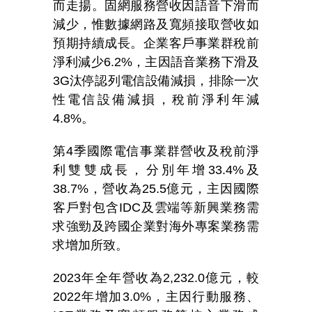
而走揚。固網服務營收因語音下滑而
減少，惟數據網路及寬頻接取營收如
預期持續成長。企業客戶事業群稅前
淨利減少
6.2%
，主因語音業務下滑及
3G
汰停認列電信設備減損，排除一次
性電信設備減損，稅前淨利年減
4.8%
。
第
4
季國際電信事業群營收及稅前淨
利雙雙成長，分別年增
33.4%
及
38.7%
，營收為
25.5
億元，主因國際
客戶對包含
IDC
及雲端等新興業務需
求強勁及跨國企業對海外專案業務需
求增加所致。
2023
年全年營收為
2,232.0
億元，較
2022
年增加
3.0%
，主因行動服務、