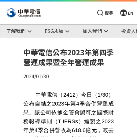
搜尋
EN
了解我們
ESG永續
加入我們
投資人
中華電信公布2023年第四季
營運成果暨全年營運成果
2024/01/30
中華電信（
2412
）今日（
1/30
）
公布自結之
2023
年
第
4
季合併
營運成
果。該公司
依據金管會認可之國際財
務報導準則（
T-IFRSs
）
編製之
2023
年第
4
季合併營收為
618.6
億元，較去