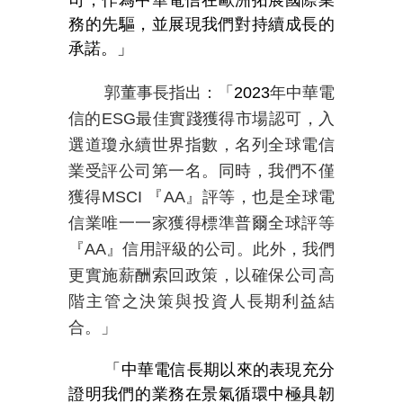
司，作為中華電信在歐洲拓展國際業
務的先驅，並展現我們對持續成長的
承諾。」
郭董事長指出：「
2023
年中華電
信的
ESG
最佳實踐獲得市場認可，入
選道瓊永續世界指數，名列全球電信
業受評公司第一名。同時，我們不僅
獲得
MSCI
『
AA
』評等，也是全球電
信業唯一一家獲得標準普爾全球評等
『
AA
』信用評級的公司。此外，我們
更實施薪酬索回政策，以確保公司高
階主管之決策與投資人長期利益結
合。」
「中華電信長期以來的表現充分
證明我們的業務在景氣循環中極具韌