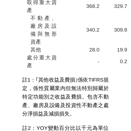
取得重大資
368.2
329.7
產
不動產、
廠房及設
340.2
309.8
備與無形
資產
其他
28.0
19.9
處分重大資
-
0.2
產
註
1
：｢其他收益及費損｣係依
TIFRS
規
定，係性質屬業內但無法特別歸屬於
特定功能別之收益及費損。包含不動
產、廠房及設備及投資性不動產之處
分淨損益及減損損失。
註
2
：
YOY
變動百分比以千元為單位