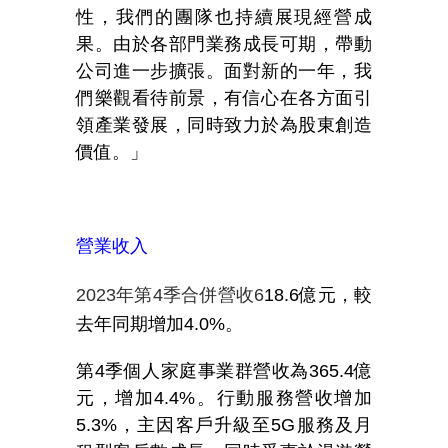
性，我們的團隊也持續展現經營成
果。由於各部門業務成長可期，帶動
公司進一步擴張。面對新的一年，我
們樂觀看待前景，有信心在各方面引
領產業發展，同時致力於為股東創造
價值。」
營業收入
2023
年第
4
季合併營收
6
18.6
億元，較
去年同期增加
4.0%
。
第
4
季個人家庭事業群營收為
365.4
億
元，增加
4.4%
。行動服務營收增加
5.3%
，主因客戶升級至
5G
服務及月