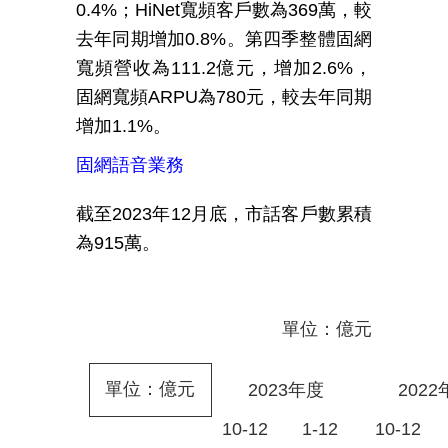
0.4%
；
HiNet
寬頻客戶數為
369
萬，較
去年同期增加
0.8%
。第四季整體固網
寬頻營收為
111.2
億元，增加
2.6%
，
固網寬頻
ARPU
為
780
元，較去年同期
增加
1.1%
。
固網語音業務
截至
2023
年
12
月底，市話客戶數累積
為
915
萬。
單位：億元
單位：億元
2023
年度
2022
10-12
1-12
10-12