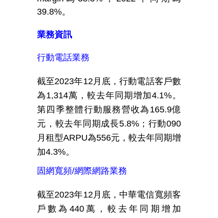
39.8%
。
業務資訊
行動電話業務
截至
2023
年
12
月底，行動電話客戶數
為
1,314
萬，較去年同期增加
4.1%
。
第四季整體行動服務營收為
165.9
億
元，較去年同期成長
5.8%
；行動
090
月租型
ARPU
為
556
元，較去年同期增
加
4.3%
。
固網寬頻
/
網際網路業務
截至
2023
年
12
月底，中華電信寬頻客
戶數為
440
萬，較去年同期增加