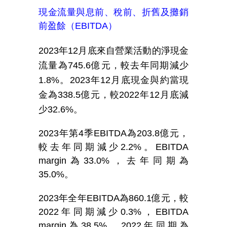
現金流量與息前、稅前、折舊及攤銷
前盈餘（
EBITDA
）
2023
年
12
月底來自營業活動的淨現金
流量為
745.6
億元，較去年同期減少
1.8%
。
2023
年
12
月底現金與約當現
金為
338.5
億元，較
2022
年
12
月底減
少
32.6%
。
2023
年第
4
季
EBITDA
為
203.8
億元，
較去年同期減少
2.2%
。
EBITDA
margin
為
33.0%
，去年同期為
35.0%
。
2023
年全年
EBITDA
為
860.1
億元，較
2022
年同期減少
0.3%
，
EBITDA
margin
為
38.5%
，
2022
年同期為