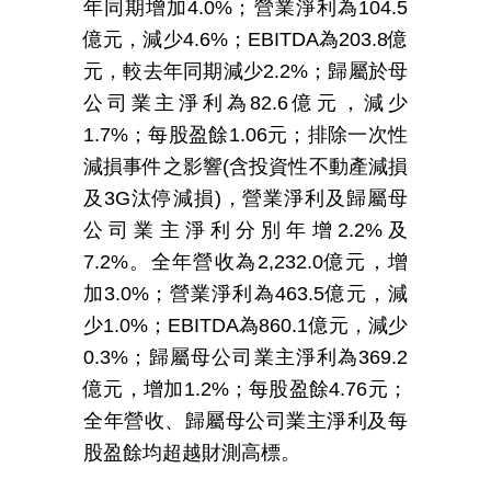
年同期增加
4.0%
；營業淨利為
104.5
億元，減少
4.6%
；
EBITDA
為
203.8
億
元，較去年同期減少
2.2%
；歸屬於母
公司業主淨利為
82.6
億元，減少
1.7%
；每股盈餘
1.06
元；排除一次性
減損事件之影響
(
含投資性不動產減損
及
3G
汰停減損
)
，營業淨利及歸屬母
公司業主淨利分別年增
2.2%
及
7.2%
。全年營收為
2,232.0
億元，增
加
3.0%
；營業淨利為
463.5
億元，減
少
1.0%
；
EBITDA
為
860.1
億元，減少
0.3%
；歸屬母公司業主淨利為
369.2
億元，增加
1.2%
；每股盈餘
4.76
元；
全年營收、歸屬母公司業主淨利及每
股盈餘均超越財測高標。