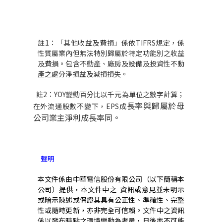
註
1
：「其他收益及費損」係依
TIFRS
規定，係
性質屬業內但無法特別歸屬於特定功能別之收益
及費損。包含不動產、廠房及設備及投資性不動
產之處分淨損益及減損損失。
註
2
：
YOY
變動百分比以千元為單位之數字計算；
長率與歸屬於母
在外流通股數不變下，
EPS
成
公司業主淨利成長率同。
聲明
本文件係由中華電信股份有限公司（以下簡稱本
公司）提供，本文件中之
資訊或意見並未明示
或暗示陳述或保證其具有公正性、準確性、完整
性或隨時更新，亦非完全可信賴。文件中之資訊
係以發布時點之環境變動為考量，日後亦不可能