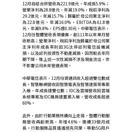
12
月自結合併營收為
221.9
億元，年成長
5.9%
；
營業淨利為
28.8
億元，年減
19.0%
，稅前淨利為
29.2
億元，年減
15.7%
；歸屬於母公司業主淨利
為
22.8
億元，年減
16.0%
，
EBITDA
為
61.8
億
元，年減
9.8%
，
EPS
達
0.30
元。中華電信表示，
12
月份整體營收表現優異，創
111
年以來單月營
收新高；營業淨利、稅前淨利及歸屬於母公司業
主淨利年成長率則因
3G
汰停認列電信設備減
損，以及認列投資性不動產減損，因而較去年同
期下降，惟上述一次性減損不涉及現金流出，亦
不影響公司未來營運表現。
中華電信表示，
12
月份資通訊收入超過雙位數成
長。智慧聯網營收因智慧電表及智慧建築等專案
入帳，年成長達雙位數；
IDC
及雲端營收因雲端
系統專案及
IDC
機房建置案入帳，營收成長超過
60%
。
此外，由於行動業務持續向上走揚，整體行動服
務營收再創新高，年增
4.6%
，連續
33
個月成
長。行動服務品質遙遙領先同業，帶動
5G
用戶