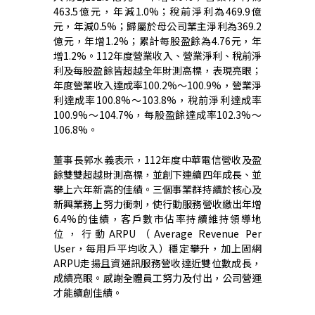
463.5
億元，年減
1.0%
；稅前淨利為
469.9
億
元，年減
0.5%
；歸屬於母公司業主淨利為
369.2
億元，年增
1.2%
；累計每股盈餘為
4.76
元，年
增
1.2%
。
112
年度營業收入、營業淨利、稅前淨
利及每股盈餘皆超越全年財測高標，表現亮眼；
年度營業收入達成率
100.2%
～
100.9%
，營業淨
利達成率
100.8%
～
103.8%
，稅前淨利達成率
100.9%
～
104.7%
，每股盈餘達成率
102.3%
～
106.8%
。
董事長郭水義表示，
112
年度中華電信營收及盈
餘雙雙超越財測高標，並創下連續四年成長、並
攀上六年新高的佳績。三個事業群持續於
核心及
新興業務上努力衝刺
，使行動服務營收繳出年增
6.4%
的佳績，客戶數市佔率持續維持領導地
位，行動
ARPU
（
Average Revenue Per
User
，每用戶平均收入）穩定攀升，加上固網
ARPU
走揚
且資通訊服務營收達近雙位數成長，
成績亮眼。感謝全體員工努力及付出，公司營運
才能續創佳績。