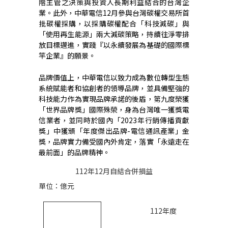
階主管之決策與投資人長期利益結合的台灣企
業。此外，中華電信
12
月參與台灣碳權交易所首
批碳權採購，以採購碳權配合「科技減碳」與
「使用再生能源」兩大減碳策略，持續往淨零排
放目標邁進，實踐『以永續發展為基礎的國際標
竿企業』的願景。
品牌價值上，中華電信以致力成為數位轉型生態
系統賦能者和協創者的領導品牌，並具備堅強的
科技能力作為實現品牌承諾的後盾，第九度榮獲
「世界品牌獎」國際殊榮，身為台灣唯一獲獎電
信業者，並同時於國內「
2023
年行銷傳播貢獻
獎」中獲頒「年度傑出品牌
-
電信通訊產業」金
獎，品牌實力備受國內外肯定，落實「永遠走在
最前面」的品牌精神。
112
年
12
月自結合併損益
單位：億元
112
年度