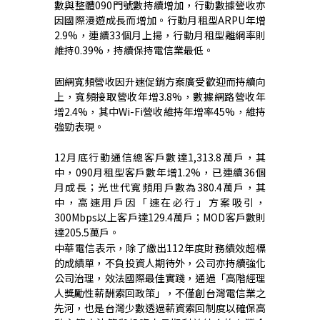
數與整體
090
門號數持續增加，行動數據營收亦
因國際漫遊成長而增加。行動月租型
ARPU
年增
2.9%
，連續
33
個月上揚，行動月租型離網率則
維持
0.39%
，持續保持電信業最低。
固網寬頻營收因升速促銷方案廣受歡迎而持續向
上，寬頻接取營收年增
3.8%
，數據網路營收年
增
2.4%
，其中
Wi-Fi
營收維持年增率
45%
，維持
強勁表現。
12
月底行動通信總客戶數達
1,313.8
萬戶，其
中，
090
月租型客戶數年增
1.2%
，已連續
36
個
月成長；光世代寬頻用戶數為
380.4
萬戶，其
中，高速用戶因「速在必行」方案吸引，
300Mbps
以上客戶達
129.4
萬戶；
MOD
客戶數則
達
205.5
萬戶。
中華電信表示，除了繳出
112
年度財務績效超標
的成績單，不負投資人期待外，公司亦持續強化
公司治理，效法國際最佳實踐，通過「高階經理
人獎勵性薪酬索回政策」，不僅創台灣電信業之
先河，也是台灣少數透過薪資索回制度以確保高