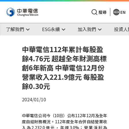
搜尋
EN
了解我們
ESG永續
加入我們
投資人
中華電信112年累計每股盈
餘4.76元 超越全年財測高標
創6年新高 中華電信12月份
營業收入221.9億元 每股盈
餘0.30元
2024/01/10
中華電信公司今（
10
日）公布
112
年
12
月及全年
度
自結財務概況。
112
年度全年合併自結營業收
入為
2,232.0
億元，年增
3.0%
；營業淨利為