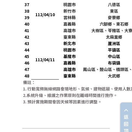
37
桃園市
八德區
38
新竹市
東區
112/04/10
39
雲林縣
麥寮鄉
40
嘉義縣
六腳鄉、東石鄉
41
高雄市
大樹區、苓雅區、大
42
臺東縣
太麻里鄉
43
新北市
蘆洲區
44
桃園市
平鎮區
45
基隆市
中山區
112/04/11
46
嘉義縣
布袋鎮
47
高雄市
鳳山區、鼓山區、橋頭區
48
臺東縣
大武鄉
備註：
1.
行動寬頻無線網路會隨地形、氣候、建物遮蔽、使用人數
2.
系統升級、維護之作業原則在離峰時間進行施作。
3.
預計實施期間會因天候等因素進行調整。
返
回
頂