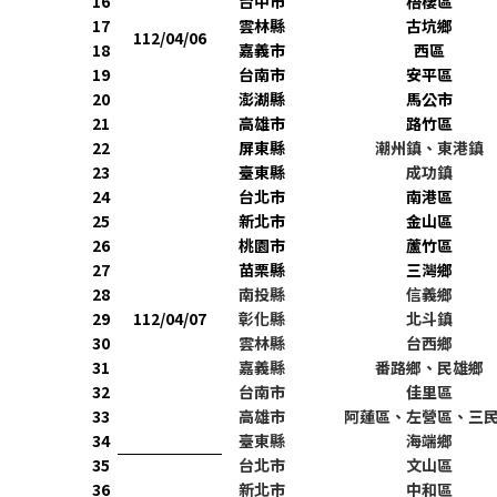
16
台中市
梧棲區
17
雲林縣
古坑鄉
112/04/06
18
嘉義市
西區
19
台南市
安平區
20
澎湖縣
馬公市
21
高雄市
路竹區
22
屏東縣
潮州鎮、東港鎮
23
臺東縣
成功鎮
24
台北市
南港區
25
新北市
金山區
26
桃園市
蘆竹區
27
苗栗縣
三灣鄉
28
南投縣
信義鄉
29
112/04/07
彰化縣
北斗鎮
30
雲林縣
台西鄉
31
嘉義縣
番路鄉、民雄鄉
32
台南市
佳里區
33
高雄市
阿蓮區、左營區、三
34
臺東縣
海端鄉
35
台北市
文山區
36
新北市
中和區