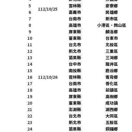
5
雲林縣
麥寮鄉
112/10/25
6
嘉義市
民雄鄉
7
台南市
新市區
8
高雄市
小港區、岡山區
9
屏東縣
麟洛鄉
10
臺東縣
台東市
11
台北市
北投區
12
新北市
三重區
13
苗栗縣
三灣鄉
14
台中市
龍井區
15
南投縣
鹿谷鄉
16
112/10/26
雲林縣
崙背鄉
17
台南市
善化區
18
高雄市
前鎮區
19
屏東縣
高樹鄉
20
臺東縣
成功鎮
21
澎湖縣
湖西鄉
22
台北市
大同區
23
新北市
五股區
24
苗栗縣
銅鑼鄉