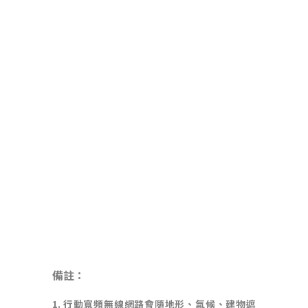
備註：
1.
行動寬頻無線網路會隨地形、氣候、建物遮