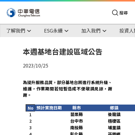
搜尋
了解我們
ESG永續
加入我們
投資人
本週基地台建設區域公告
2023/10/25
為提升服務品質，部分基地台將進行系統升級、
維護，作業期間若短暫造成不便敬請見諒，謝
謝。
預計實施日期
縣市
鄉鎮
No
苗栗縣
後龍鎮
1
2
台中市
梧棲區
3
南投縣
埔里鎮
4
彰化縣
芬園鄉