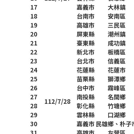
17
嘉義市
大林鎮
18
台南市
安南區
19
高雄市
三民區
20
屏東縣
潮州鎮
21
臺東縣
成功鎮
22
新北市
板橋區
23
台北市
信義區
24
花蓮縣
花蓮市
25
苗栗縣
獅潭鄉
26
台中市
霧峰區
27
南投縣
名間鄉
112/7/28
28
彰化縣
竹塘鄉
29
雲林縣
口湖鄉
30
嘉義市
民雄鄉、朴子
31
高雄市
左營區