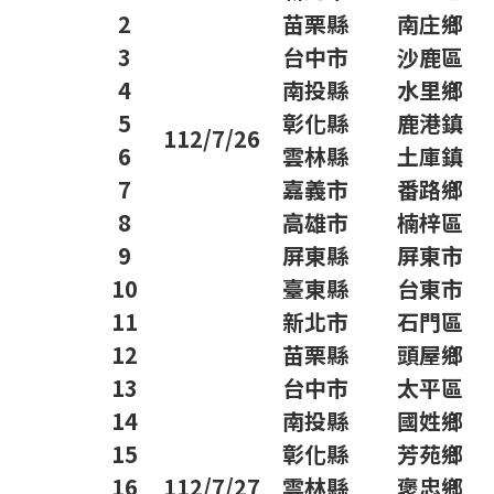
2
苗栗縣
南庄鄉
3
台中市
沙鹿區
4
南投縣
水里鄉
5
彰化縣
鹿港鎮
112/7/26
6
雲林縣
土庫鎮
7
嘉義市
番路鄉
8
高雄市
楠梓區
9
屏東縣
屏東市
10
臺東縣
台東市
11
新北市
石門區
12
苗栗縣
頭屋鄉
13
台中市
太平區
14
南投縣
國姓鄉
15
彰化縣
芳苑鄉
16
112/7/27
雲林縣
褒忠鄉