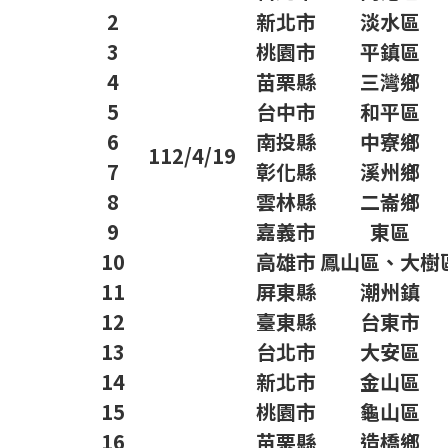
2
新北市
淡水區
3
桃園市
平鎮區
4
苗栗縣
三灣鄉
5
台中市
和平區
6
南投縣
中寮鄉
112/4/19
7
彰化縣
溪州鄉
8
雲林縣
二崙鄉
9
嘉義市
東區
10
高雄市
鳳山區、大樹
11
屏東縣
潮州鎮
12
臺東縣
台東市
13
台北市
大安區
14
新北市
金山區
15
桃園市
龜山區
16
苗栗縣
造橋鄉