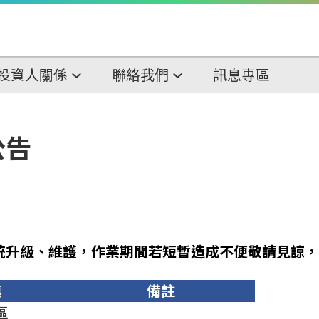
投資人關係
聯絡我們
訊息專區
公告
統升級、維護，作業期間若短暫造成不便敬請見諒，
鎮
備註
區