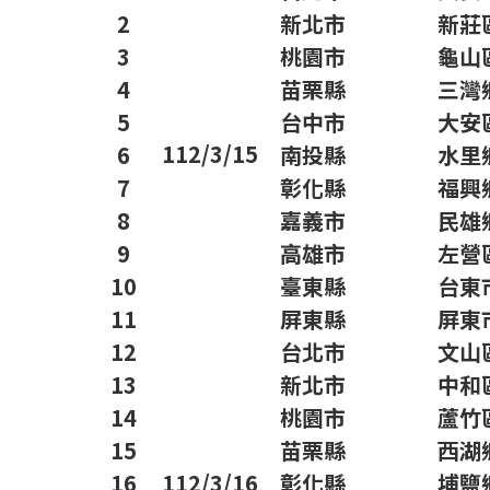
2
新北市
新莊
3
桃園市
龜山
4
苗栗縣
三灣
5
台中市
大安
112/3/15
6
南投縣
水里
7
彰化縣
福興
8
嘉義市
民雄
9
高雄市
左營
10
臺東縣
台東
11
屏東縣
屏東
12
台北市
文山
13
新北市
中和
14
桃園市
蘆竹
15
苗栗縣
西湖
16
112/3/16
彰化縣
埔鹽