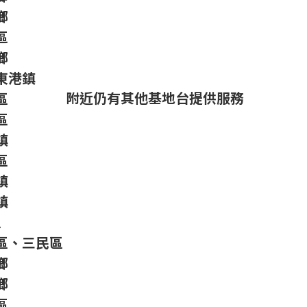
鄉
區
鄉
東港鎮
附近仍有其他基地台提供服務
區
區
鎮
區
鎮
鎮
區
區、三民區
鄉
鄉
區