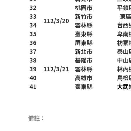
32
桃園市
平鎮
33
新竹市
東
112/3/20
34
雲林縣
台西
35
臺東縣
卑南
36
屏東縣
枋寮
37
新北市
泰山
38
基隆市
中山
39
112/3/21
雲林縣
林內
40
高雄市
鳥松
41
臺東縣
大武
備註：