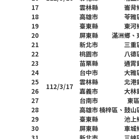
17
雲林縣
崙背
18
高雄市
苓雅
19
臺東縣
東河
20
屏東縣
滿洲鄉、
21
新北市
三重
22
桃園市
八德
23
苗栗縣
通霄
24
台中市
大雅
25
雲林縣
北港
112/3/17
26
嘉義市
大林
27
台南市
東
28
高雄市
楠梓區、鼓山
29
臺東縣
池上
30
屏東縣
車城
31
新北市
三峽