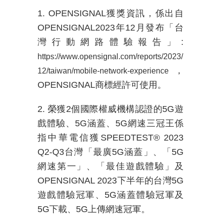
1. OPENSIGNAL
獲獎資訊，係出自
OPENSIGNAL2023
年
12
月發布「台
灣行動網路體驗報告」
:
https://www.opensignal.com/reports/2023/
，
12/taiwan/mobile-network-experience
OPENSIGNAL
商標經許可使用。
2. 榮獲
2
個國際權威機構認證的
5G
遊
戲體驗、
5G
涵蓋、
5G
網速三冠王係
指中華電信獲
SPEEDTEST® 2023
Q2-Q3
台灣「最廣
5G
涵蓋」、「
5G
網速第一」、「最佳遊戲體驗」及
OPENSIGNAL 2023
下半年的台灣
5G
遊戲體驗冠軍、
5G
涵蓋體驗冠軍及
5G
下載、
5G
上傳網速冠軍。