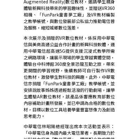
Augmented Reality)
數位教材，邀請學生親身
體驗新興科技帶來的學習趣味性，並贈送VR360
相機、「FunPark童書夢工廠」及VR教材編製
之教學帳號，與數位發展部公私協力推動電信普
及服務，縮短城鄉數位落差。
本次展示及捐贈的VR數位教材，係採用中華電
信與美商高通公益合作計畫的新興科技軟體，運
用中華電信超高速5G提供支援沉浸式教學所需
之網路環境，讓展示現場的學生穿越實體空間，
體驗台中科博館360度全景恐龍互動之旅，帶來
更開闊的學習視野，後續教師可自行製作VR數
位教材，激發學生對科技的興趣。此外，中華電
信亦捐贈「FunPark童書夢工廠」教學帳號，並
安排說故事姊姊透過輕鬆活潑的行動劇場，讓學
生體驗AR數位教材，該產品係響應教育部數位
內容補助計畫所發展，並已申請為合格的數位教
材，目標以數位工具培養學童豐富想像力及創造
思考能力。
中華電信林昭陽總經理出席本次活動並表示：
「中華電信身為國內最大電信業者，長期致力於