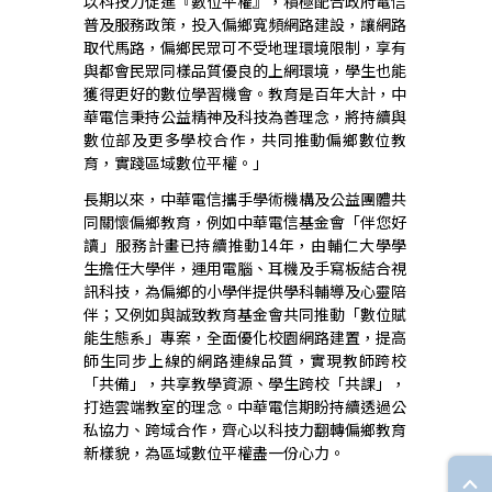
以科技力促進『數位平權』，積極配合政府電信
普及服務政策，投入偏鄉寬頻網路建設，讓網路
取代馬路，偏鄉民眾可不受地理環境限制，享有
與都會民眾同樣品質優良的上網環境，學生也能
獲得更好的數位學習機會。教育是百年大計，中
華電信秉持公益精神及科技為善理念，將持續與
數位部及更多學校合作，共同推動偏鄉數位教
育，實踐區域數位平權。」
長期以來，中華電信攜手學術機構及公益團體共
同關懷偏鄉教育，例如中華電信基金會「伴您好
讀」服務計畫已持續推動14年，由輔仁大學學
生擔任大學伴，運用電腦、耳機及手寫板結合視
訊科技，為偏鄉的小學伴提供學科輔導及心靈陪
伴；又例如與誠致教育基金會共同推動「數位賦
能生態系」專案，全面優化校園網路建置，提高
師生同步上線的網路連線品質，實現教師跨校
「共備」，共享教學資源、學生跨校「共課」，
打造雲端教室的理念。中華電信期盼持續透過公
私協力、跨域合作，齊心以科技力翻轉偏鄉教育
新樣貌，為區域數位平權盡一份心力。