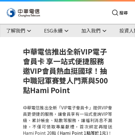
搜尋
了解我們
ESG永續
加入我們
投資人
中華電信推出全新VIP電子
會員卡 享一站式便捷服務
邀VIP會員熱血挺國球！抽
中職冠軍賽雙人門票與500
點Hami Point
中華電信推出全新
「
VIP
電子會員卡
」
提供
VIP
會
員更便捷的服務，讓會員享有一站式查詢
VIP
等
級、累計帳金、點數等服務，讓福利消息不漏
接，不僅可領取專屬獻禮，首次綁定再贈送
Hami Point 20
點
( Hami Point 1
點等於
1
元
)
！