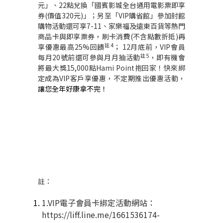
元」、
22
點兌換「國賓影城全台通用電影票即享
券
(
價值
320
元
)
」；另至「
VIP
購省館」參加封館
購物活動還可享
7-11
、家樂福及遠東百貨等熱門
商品卡與即享票券，刷卡消費
(
不含點數折抵
)
再
註
4
享優惠最高
25%
回饋
；
12
月底前，
VIP
會員
註
5
每月
20
號前還可參與月月抽活動
，即有機會
將最大獎
15,000
點
Hami Point
抱回家！快來綁
定成為
VIP
客戶享優惠，不定期推出優惠活動，
讓您全年好康拿不完
！
註：
1.VIP
電子會員卡綁定活動網站：
https://liff.line.me/1661536174-