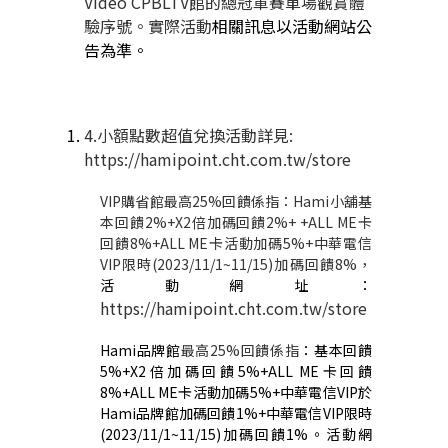
Video CPBLTV
館的總冠軍賽單場觀賞體
驗序號。實際活動
相關訊息以活動網站公
告為準。
4.小額點數超值兌換活動詳見
:
https://hamipoint.cht.com.tw/store
VIP
購省館最高
25%
回饋係指：
Hami
小舖基
本回饋
2%+X2
倍加碼回饋
2%+ +ALL ME
卡
回饋
8%+ALL ME
卡活動加碼
5%+
中華電信
VIP
限時
(2023/11/1~11/15)
加碼回饋
8%
，
活動網址：
https://hamipoint.cht.com.tw/store
Hami
品牌館
最高
25%
回饋係指
：基本回饋
5%+X2
倍加碼回饋
5%+ALL ME
卡回饋
8%+ALL ME
卡活動加碼
5%+
中華電信
VIP
於
Hami
品牌館加碼回饋
1%+
中華電信
VIP
限時
(2023/11/1~11/15)
加碼回饋
1%
。活動網