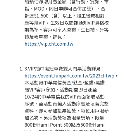
約預估淨増月繳金額（含行動、寬頻、市
話、
MOD
，同日申辦可合併加總），合
計達
$1,500
（含）以上，竣工後成相對
應等級
VIP
，生效日以簡訊通知
VIP
資格校
期為準。客戶可享入會禮、生日禮、升等
禮及帳單禮，詳見：
https://vip.cht.com.tw
3.VIP
抽中職冠軍賽雙人門票活動詳見：
https://event.funpark.com.tw/2023chtvip
，
本活動限中華電信黃金
/
鈦金
/
藍鑽
/
黑鑽
級
VIP
客戶參加，活動期間即日起至
10/24
於中華電信我的
VIP
頁面領取活動
序號，至活動頁輸入活動序號及填寫完整
資料，即可參加投票抽獎，每位用戶限參
加乙次。另活動獎項為限量獎項，限量
800
份
Hami Point 500
點及
500
份
Hami