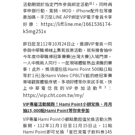
註
1
活動期間於指定門市參與綁定活動
，同時再
享申辦行動、寬頻、
MOD
、
iPhone
配件包等優
惠加碼，手刀至
LINE APP
綁定
VIP
電子會員卡享
https://liff.line.me/1661536174-
好康：
k5mg251x
即日起至
112
年
10
月
24
日止，邀請
VIP
會員一同
參與中華職棒線上集氣投票活動，就有機會抽中
今年度中華職棒冠軍賽賽
(
台灣大賽
)
入場門票，
一人中獎兩人同行，一起現場體驗熱血沸騰的賽
事！此外，獎項還包括
Hami Point 500
點
(1
點
等於
1
元
)
及
Hami Video CPBLTV
館的總冠軍賽
單場觀賞體驗序號，多項好禮等你來試手氣，快
註
3
上中華電信我的
VIP
參加活動
：
https://vip.cht.com.tw/my/
VIP
專屬活動開跑！
Hami Point
小額兌換、月月
抽
15,000
點
Hami Point
等你來參加
VIP
專屬
Hami Point
小額點數超值兌換活動火熱
展開，
112
年
11
月
1
日至
11
月
15
日止，
11
點
Hami Point
即可兌換「星巴克電子飲料券
145