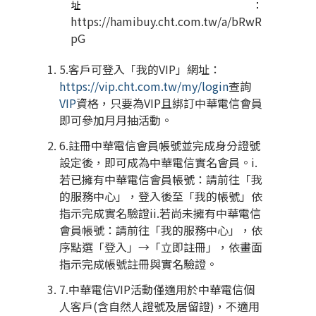
址：
https://hamibuy.cht.com.tw/a/bRwR
pG
5.客戶可登入「我的
VIP
」網址：
https://vip.cht.com.tw/my/login
查詢
VIP
資格，只要為
VIP
且綁訂中華電信會員
即可參加月月抽活動。
6.註冊中華電信會員帳號並完成身分證號
設定後，即可成為中華電信實名會員。
i.
若已擁有中華電信會員帳號：請前往「我
的服務中心」，登入後至「我的帳號」依
指示完成實名驗證
ii.
若尚未擁有中華電信
會員帳號：請前往「我的服務中心」，依
序點選「登入」
→
「立即註冊」，依畫面
指示完成帳號註冊與實名驗證。
7.中華電信
VIP
活動僅適用於中華電信個
人客戶
(
含自然人證號及居留證
)
，不適用