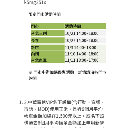
k5mg251x
限定門市活動時間
:
門市
活動時間
台北三創
10/21 14:00~18:00
長春
10/27 14:00~18:00
新店
11/3 14:00~18:00
內湖
11/10 14:00~18:00
台北東區
11/11 13:00~17:00
※
門市申辦加碼優惠活動，詳情請洽各門市
詢問
2.中華電信
VIP
名下設備
(
含行動、寬頻、
市話、
MOD)
使用正常，且近
6
個月平均
帳單金額加總在
1,500
元以上，或名下設
備過去
6
個月平均帳單金額加上申辦新綁