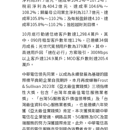
淨利為
397.7
億元、達成率
104.2%
～
107.2%
；
稅前淨利為
404.2
億元、達成率
104.6%
～
108.2%
；歸屬母公司業主淨利為
317.7
億元、達
成率
105.8%
～
110.2%
；及每股盈餘達
4.10
、達
成率
105.8%
～
110.2%
；
皆超越財測目標。
10
月底行動通信總客戶數達
1,298.4
萬戶，其
中，
090
月租型客戶數年增
1.1%
，已連續
34
個
月成長；光世代寬頻用戶數為
379
萬戶，其中，
高速用戶因「速在必行」方案吸引，
300Mbps
以上客戶達
124.9
萬戶；
MOD
客戶數則達
205.4
萬戶
。
中華電信領先同業，以成為永續發展為基礎的國
際標竿典範企業自我期許，本月再度蟬聯
Frost
& Sullivan 2023
年《亞太最佳實踐獎》三項指標
性大獎，包含「台灣年度最佳電信服務業者
獎」、「台灣
5G
服務客戶價值領導獎」及「台
灣最佳資料中心服務業者獎」，也是連續六年榮
獲《亞太最佳實踐獎》肯定，本次獲獎彰顯中華
電信在企業營運、網路品質、
5G
服務及
IDC
及雲
端服務的努力深獲國際肯定。此外，中華電信高
品質的電信服務亦受到國內消費者肯定，國內知