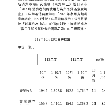
名消費市場研究機構《東方線上》近日公布
「
2023
年消費者網路使用行為與品質滿意度調
查」，中華電信再度蟬聯「
2023
年家用寬頻滿
意度調查」
No.1
殊榮。中華電信表示，公司將秉
持「以客戶為中心」的價值創造，持續朝成為
『數位生態系賦能者的領導品牌』的目標邁進。
112
年
10
月自結合併損益
單位：億元
112
年度
111
年度
YoY%
10
10
月
1-10
月
10
月
1-10
月
1-
月
份
份
份
份
月
份
營業收入
194.4
1,807.8
192.3
1,764.7
1.1
2.
營業成本
155.7
1,410.1
154.6
1,368.2
0.8
3.