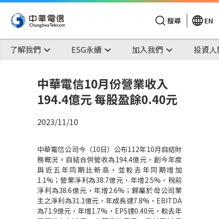
搜尋
EN
了解我們
ESG永續
加入我們
投資人
中華電信10月份營業收入
194.4億元 每股盈餘0.40元
2023/11/10
中華電信公司今（
10
日）公布
112
年
10
月自結財
務概況。自結合併營收為
194.4
億元，創今年度
與近五年同期比新高，並較去年同期增加
1.1%
；營業淨利為
38.7
億元，年增
2.5%
，稅前
淨利為
38.6
億元，年增
2.6%
；歸屬於母公司業
主之淨利為
31.1
億元，年成長達
7.8%
，
EBITDA
為
71.9
億元，年增
1.7%
，
EPS
達
0.40
元，較去年