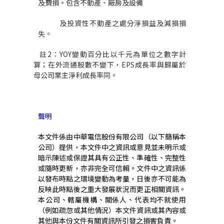
及費損。包含不動產、廠房及設備
及投資性不動產之處分淨損益及減損損
失。
註
2
：
YOY
變動百分比以千元為單位之數字計
算；在外流通股數不變下，
EPS
成長率與歸屬於
母公司業主淨利成長率同。
聲明
本文件係由中華電信股份有限公司（以下簡稱本
公司）提供，本文件中之資訊或意見並未明示或
暗示陳述或保證其具有公正性、準確性、完整性
或隨時更新，亦非完全可信賴。文件中之資訊係
以發布時點之環境變動為考量，日後亦不可能為
反映此時點後之重大發展狀況而更正相關資訊。
本公司、轄屬機構、關係人、代表均不就使用
（例如疏忽或其他情況）本文件資訊或其內容或
其他與本份文件有關資訊所引發之損害負責。