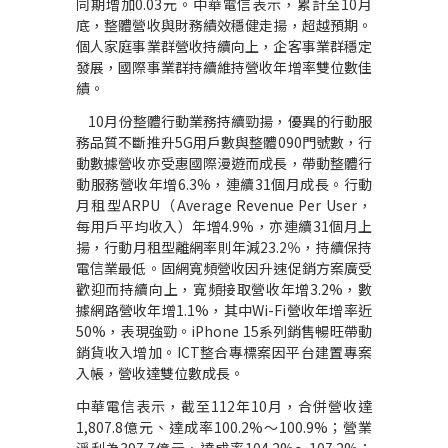
同期增加
0.03
元。中華電信表示，累計至
10
月
底，整體營收與財務績效穩健走揚，超越預期。
個人家庭事業群營收持續向上，企客事業群穩定
發展，國際事業群持續維持營收年增率雙位數佳
績。
10
月份整體行動業務持續勁揚，優異的行動服
務品質不斷推升
5G
用戶數與整體
090
門號數，行
動數據營收亦受惠國際漫遊而成長，帶動整體行
動服務營收年增
6.3%
，連續
31
個月成長。行動
月租型
ARPU
（
Average Revenue Per User
，
每用戶平均收入）年增
4.9%
，亦連續
31
個月上
揚，行動月租型離網率則年減
23.2
％，持續保持
電信業最低。固網寬頻營收因升速促銷方案廣受
歡迎而持續向上，寬頻接取營收年增
3.2%
，數
據網路營收年增
1.1%
，其中
Wi-Fi
營收年增率近
50%
，表現強勁。
iPhone 15
系列銷售暢旺帶動
銷貨收入增加。
ICT
整合專標案因平台建置專案
入帳，營收達雙位數成長。
中華電信表示，截至
112
年
10
月，合併營收達
1,807.8
億元、達成率
100.2%
～
100.9%
；營業