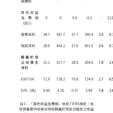
與費用
其他收益
及費損
0
0
0.0
-0.1
-
112
（
註
1
）
營業淨利
38.7
397.7
37.7
396.4
2.5
0.
稅前淨利
38.6
404.2
37.6
401.5
2.6
0.
歸屬於母
公司業主
31.1
317.7
28.9
309.6
7.8
2.
淨利
EBITDA
71.9
728.2
70.8
724.9
1.7
0.
EPS
（元）
0.40
4.10
0.37
3.99
7.8
2.
註
1
：「其他收益及費損」係依
TIFRS
規定，係
性質屬業內但無法特別歸屬於特定功能別之收益