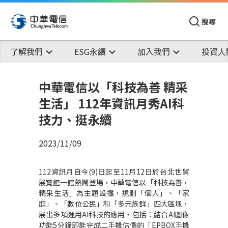
搜尋
了解我們
ESG永續
加入我們
投資人
中華電信以「科技為善 精采
生活」 112年資訊月秀AI科
技力、挺永續
2023/11/09
112
資訊月自今
(9)
日起至
11
月
12
日於台北世貿
展覽館一館熱鬧登場，中華電信以「科技為善
，
精采生活」為主題設攤，規劃「個人」、「家
庭」、「數位公民」和「多元族群」四大區塊，
展出多項運用
AI
科技的應用，包括：結合
AI
圖像
功能
5
分鐘即能完成二手機估價的「
EPBOX
手機