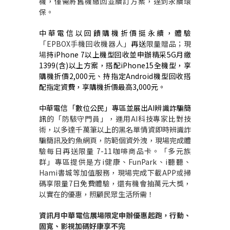
機，僅需將舊機繳回並續訂方案
，
達到永續環
保。
中華電信以回饋購機折價挺永續，
體驗
「
EPBOX
手機回收機器人」
再送
限量
贈品；現
場
持
iPhone 7
以上機型回收並申辦精采
5G
月繳
1399(
含
)
以上方案，搭配
iPhone15
全機型，享
購機折價
2,000
元
、持
指定
Android
機型回收
搭
配指定資費
，
享
購機折價最高
3,000
元。
中華電信「數位公民」專區並展出
AI
辨識詐騙簡
訊
的「防駭守門員」，
運用
AI
科技專家比對技
術，以多達千萬筆以上的黑名單情資即時辨識
詐
騙簡訊及釣魚網頁，防範個資外洩
，
現場完成
體
驗
每日再
送
限量
7-11
咖啡商品卡
。
「
多元族
群
」專區
提供是方
i
健康、
FunPark
、
i
聽聽、
Hami
書城等加值服務，現場完成下載
APP
或掃
碼享限量
7
日免費體驗，還有機會抽萬元大獎，
以實在的優惠，照顧民眾生活所需
！
資訊月中華電信展場限定申辦優惠起跑，行動、
固寬、影視加碼好康享不完