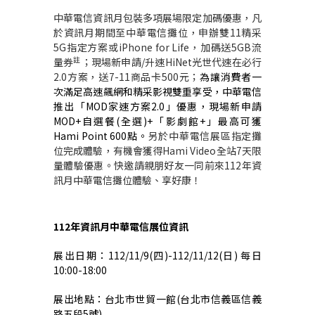
中華電信資訊月
包裝
多項
展場
限定加碼優惠，凡
於
資訊月期間
至中華電信攤位
，
申辦雙
11
精采
5G
指定
方案或
iPhone for Life
，
加碼送
5GB
流
註
量券
；現場新申請
/
升速
HiNet
光世代速在必行
2.0
方案，送
7-11
商品卡
500
元；
為讓消費者一
次滿足高速飆網和精采影視雙重享受，中華電信
推出「
MOD
家速方案
2.0
」優惠，現場新申請
MOD+
自選餐
(
全選
)+
「影劇館
+
」最高可獲
Hami Point 600
點。
另於中華電信展區指定攤
位完成體驗，有機會獲得
Hami Video
全站
7
天限
量體驗優惠。快邀請親朋好友一同前來
112
年資
訊月中華電信攤位體驗、享好康！
112
年資訊月中華電信展
位資訊
展出日期：
112/11/9(
四
)-112/11/12(
日
)
每日
10:00-18:00
展出地點：台北市世貿一館
(
台北市信義區信義
路五段
5
號
)