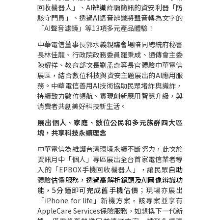
回收機器人」、
AI
辨識
詐騙簡訊的資安利器「防
駭守門員」、透過
AI
語音辨識將聲音轉為文字的
「
AI
聲音濾鏡」等
13
項多元產品體驗！
中華電信董事長郭水義親臨會場陪同總統府秘書
長林佳龍、行政院政務委員羅秉成、通傳會主委
陳耀祥、教育部次長劉孟奇等長官體驗中華電信
展區，結合數位科技與資安主題展出的
AI
應用服
務。中華電信善用
AI
技術協助民眾堵詐與識詐，
持續致力數位領航、實現創新應用智慧升級，與
消費者共創美好科技新生活。
展出個人、家庭、數位公民和多元族群四大區
塊，共享科技永續理念
中華電信為維護台灣環境永續不斷努力，此次於
資訊月中
「
個人
」
專區展出全台首家電信業者導
入
的
「
EPBOX
手機回收機器人」
，讓民眾
自助
體驗
估價服務，透過高解析鏡頭及
AI
圖像辨識功
能，
5
分鐘即可完成舊手機估價
；現場亦展出
「
iPhone for life
」新機方案，該專案
並
享
有
AppleCare Services
保險服務
，
如想換下一代新