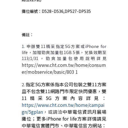
攤位編號：
D528~D536,DP527-DP535
備註：
1. 申辦雙
11
精采指定
5G
方案或
iPhone for
life
，加贈勁爽加量包
1GB 5
張，兌換效期至
113/1/31
，勁爽加量包使用說明詳見
https://www.cht.com.tw/home/consum
er/mobservice/basic/803
1
指定
5G
方案係指本公司包裝之雙
11
方案
2.
且不包含雙
11
網路門市限定快閃優惠，雙
11
精采
5G
方案內容詳見：
https://www.cht.com.tw/home/campai
gn/5gplan
，或請洽
中華電信資訊月展場
攤位
；更多
iPhone for life
方案詳情請見
中華電信實體門市、中華電信官方網站：