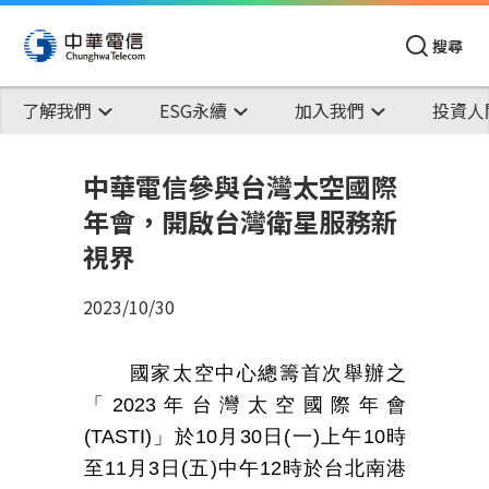
搜尋
了解我們
ESG永續
加入我們
投資人
中華電信參與台灣太空國際
年會，開啟台灣衛星服務新
視界
2023/10/30
國家太空中心總籌首次舉辦之
「
2023
年台灣太空國際年會
(TASTI)
」於
10
月
30
日
(
一
)
上午
10
時
至
11
月
3
日
(
五
)
中午
12
時於台北南港