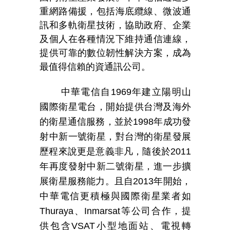
重網路備援，包括海底纜線、微波通
訊和多軌衛星技術，協助政府、企業
及個人在各種情況下維持通信連線，
提供可靠的數位韌性解決方案，成為
最值得信賴的資通訊公司。
中華電信自
1969
年建立陽明山
國際衛星電台，開始提供台灣及海外
的衛星通信服務，並於
1998
年成功發
射中新一號衛星，對台灣的衛星發展
歷程來說更是意義非凡，隨後於
2011
年再度發射中新二號衛星，進一步擴
展衛星服務能力。且自
2013
年開始，
中華電信更積極與國際衛星業者如
Thuraya
、
Inmarsat
等公司合作，提
供包含
VSAT
小型地面站、電視轉