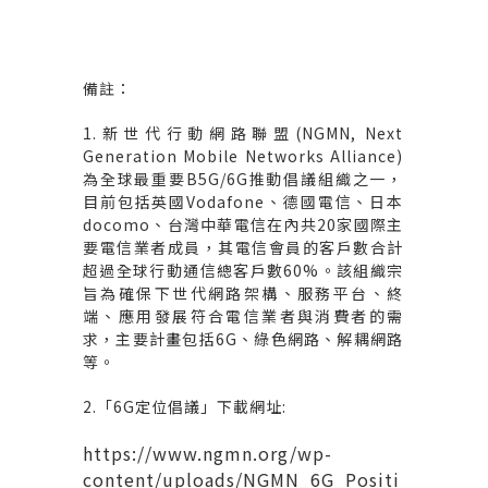
備註：
1.
新世代行動網路聯盟
(NGMN, Next
Generation Mobile Networks Alliance)
為全球最重要
B5G/6G
推動倡議組織之一，
目前包括英國
Vodafone
、德國電信、日本
docomo
、台灣中華電信在內共
20
家國際主
要電信業者成員，其電信會員的客戶數合計
超過全球行動通信總客戶數
60%
。該組織宗
旨為確保下世代網路架構、服務平台、終
端、應用發展符合電信業者與消費者的需
求，主要計畫包括
6G
、綠色網路、解耦網路
等。
2.
「
6G
定位倡議」下載網址
:
https://www.ngmn.org/wp-
content/uploads/NGMN_6G_Positi