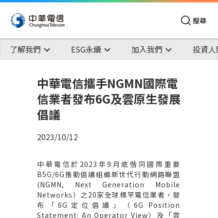
搜尋
了解我們
ESG永續
加入我們
投資人
中華電信攜手NGMN國際電
信業者發布6G及雲原生發展
倡議
2023/10/12
中華電信於
2023
年
9
月底偕同國際重要
B5G/6G
推動倡議組織新世代行動網路聯盟
(NGMN, Next Generation Mobile
Networks
）之
20
家全球標竿電信業者，發
布「
6G
定位倡議」（
6G Position
Statement: An Operator View
）及「雲