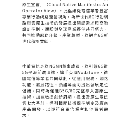
原生宣言」（
Cloud Native Manifesto: An
Operator View
）。此倡議從電信業者豐富
專業行動網路運營視角，為新世代
6G
行動網
路與雲原生技術的發展提出關鍵需求與高階
設計準則，期盼與全球產業夥伴共同努力，
共同推動服務升級、產業轉型，為邁向
6G
新
世代積極貢獻。
中華電信身為
NGMN
董事成員，為引領
6G
從
5G
平滑前瞻演進，攜手英國
Vodafone
、德
國電信等業者共同擘劃，從應用服務、網路
功能、發展路徑、頻譜等面向提出發展定位
倡議。同時為促進
B5G/6G
完整導入雲原生
技術，加速敏捷創新周期，提出雲原生電信
雲七大準則，導引相關技術標準制定及廠商
產品開發，以期符合電信業者和消費者需
求。