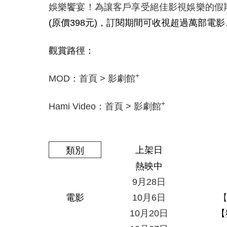
娛樂饗宴！為讓客戶享受絕佳影視娛樂的假
(原價398元)，訂閱期間可收視超過萬部電
觀賞路徑：
+
MOD
：首頁
>
影劇館
+
Hami Video
：首頁
>
影劇館
上架日
類別
熱映中
9
月
28
日
電影
10
月
6
日
10
月
20
日
【