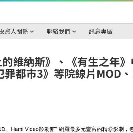
投資人關係
聯絡我們
訊息專區
上的維納斯》、《有生之年》
罪都市3》等院線片MOD、Ha
+
OD
、
Hami Video
影劇館
網羅最多元豐富的精彩影劇，