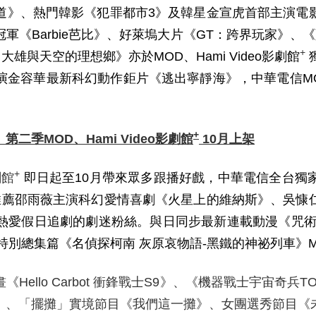
道》、熱門韓影《犯罪都市3》及韓星金宣虎首部主演電
軍《Barbie芭比》、好萊塢大片《GT：跨界玩家》、
+
與天空的理想鄉》亦於MOD、Hami Video影劇館
容華最新科幻動作鉅片《逃出寧靜海》，中華電信MOD、
+
》第二季
MOD
、
Hami Video
影劇館
10
月上架
+
劇館
即日起至10月帶來眾多跟播好戲，中華電信全台獨
推薦邵雨薇主演科幻愛情喜劇《火星上的維納斯》、吳慷
熱愛假日追劇的劇迷粉絲。與日同步最新連載動漫《咒術
總集篇《名偵探柯南 灰原哀物語-黑鐵的神祕列車》MOD、
畫《
Hello Carbot
衝鋒戰士
S9
》、《機器戰士宇宙奇兵
T
》、「擺攤」實境節目《我們這一攤》、女團選秀節目《