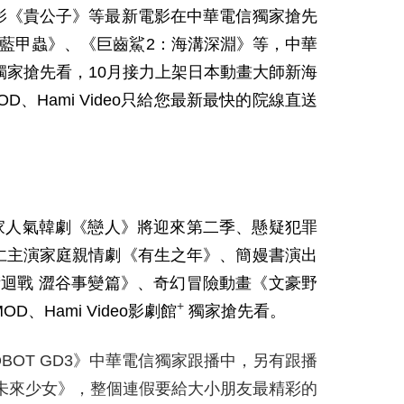
影《貴公子》等最新電影在中華電信獨家搶先
《藍甲蟲》、《巨齒鯊2：海溝深淵》等，中華
獨家搶先看，10月接力上架日本動畫大師新海
Hami Video只給您最新最快的院線直送
家人氣韓劇《戀人》將迎來第二季、懸疑犯罪
仁主演家庭親情劇《有生之年》、簡嫚書演出
迴戰 澀谷事變篇》、奇幻冒險動畫《文豪野
+
Hami Video影劇館
獨家搶先看。
OBOT GD3
》中華電信獨家跟播中，另有跟播
未來少女》，整個連假要給大小朋友最精彩的