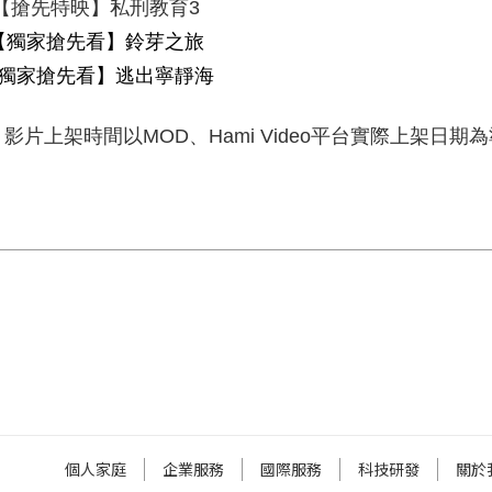
【搶先特映】私刑教育
3
【獨家搶先看】鈴芽之旅
獨家搶先看】逃出寧靜海
：影片上架時間以
MOD
、
Hami Video
平台實際上架日期為
個人家庭
企業服務
國際服務
科技研發
關於