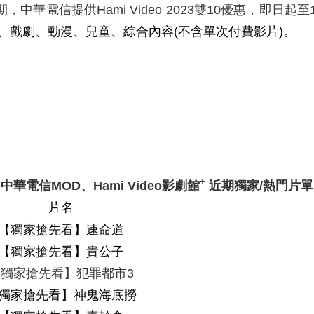
期，中華電信提供
Hami Video 2023
雙
10
優惠，即日起至
影、戲劇、動漫、兒童、綜合內容(不含單次付費影片)。
+
中華電信
MOD
、
Hami Video
影劇館
近期獨家
/
熱門片單
片名
【獨家搶先看】速命道
【獨家搶先看】貴公子
【獨家搶先看】犯罪都市
3
獨家搶先看】神鬼海底撈