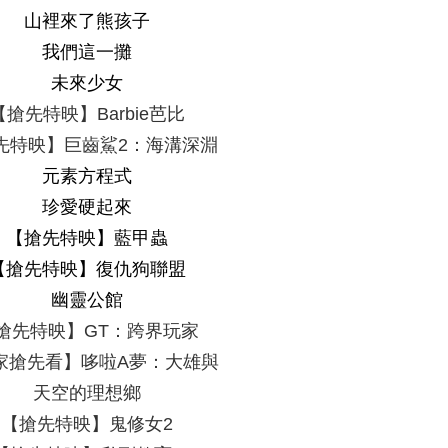
山裡來了熊孩子
我們這一攤
未來少女
【搶先特映】
Barbie
芭比
先特映】巨齒鯊
2
：海溝深淵
元素方程式
珍愛硬起來
【搶先特映】藍甲蟲
【搶先特映】復仇狗聯盟
幽靈公館
搶先特映】
GT
：跨界玩家
家搶先看】哆啦
A
夢：大雄與
天空的理想鄉
【搶先特映】鬼修女
2