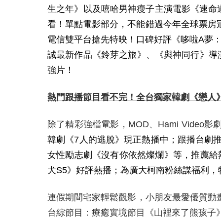
生之年》以及嘻哈男神瘦子主演電影《速命
看！單點電影部分，不能錯過今年全球票房冠
電信雙平台搶先特映！口碑好評《哆啦A夢：大雄
誠最新作品《鈴芽之旅》、《與神同行》導演金
強片！
熱門跟播節目看不完！全台獨家韓劇《戀人
除了精彩強檔電影，
MOD
、
Hami Video
影
韓劇《7人的逃脫》現正熱播中；跟播台劇
女性勵志劇《沒有你依然燦爛》等，推薦給
犬S5》好評熱播；為廣大柯南粉絲謀福利，特別
連假期間宅家輕鬆觀影，小朋友最愛優質動
台綜節目：療癒實境節目《山裡來了熊孩子