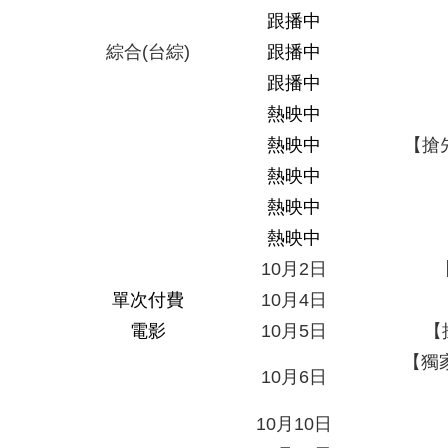
跟播中
綜合
(
台綜
)
跟播中
跟播中
熱映中
熱映中
【搶
熱映中
熱映中
熱映中
10
月
2
日
單次付費
10
月
4
日
電影
10
月
5
日
【
【獨
10
月
6
日
10
月
10
日