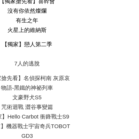
【獨家搶先看】喜幹會
沒有你依然燦爛
有生之年
火星上的維納斯
【獨家】戀人第二季
7
人的逃脫
家搶先看】名偵探柯南
灰原哀
物語
-
黑鐵的神祕列車
文豪野犬
S5
咒術迴戰
澀谷事變篇
家】
Hello Carbot
衝鋒戰士
S9
家】機器戰士宇宙奇兵
TOBOT
GD3