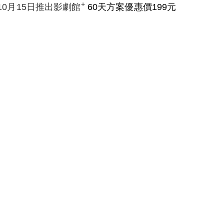
+
10
月
15
日推出影劇館
60天方案優惠價199元