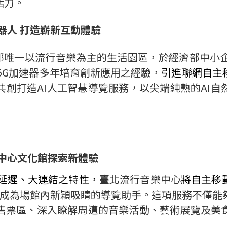
活力。
器人
打造嶄新互動體驗
部唯一以流行音樂為主的生活園區，於經濟部中小
5G
加速器多年培育創新應用之經驗，
引進聯網自主
共創打造
AI
人工智慧導覽服務，以尖端純熟的
AI
自
中心文化館探索新體驗
延遲、大連結之特性，
臺北流行音樂中心
將自主移
成為場館內新穎吸睛的導覽助手。這項服務不僅能
售票區、深入瞭解周遭的音樂活動、藝術展覽及美