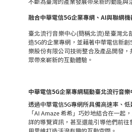
不斷為臺灣的產業發展帶來新的動能與
融合中華電信
5G
企業專網、
AI
與聯網機
臺北流行音樂中心
(
簡稱北流
)
是臺灣北
造
5G
的企業專網，並藉著中華電信新創
樂股份有限公司技術整合及產品開發，
眾帶來嶄新的互動體驗。
中華電信
5G
企業專網驅動臺北流行音樂
透過中華電信
5G
專網所具備高速率、低
「
AI Amaze
希希」巧妙地結合在一起，
詳的導覽資訊，甚至還能引導他們前往
用思維打造活潑有趣的互動空間。