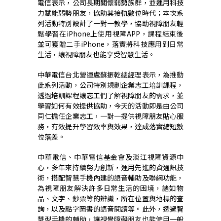
電信表示，公司長期關懷弱勢族群，並運用科技
力賦能弱勢朋友，協助其接軌數位時代；本次系
列活動特別設計了一對一教學，協助視障朋友輕
鬆學習在iPhone上使用視障APP，課程結束後
並可獲贈二手iPhone，落實將科技應用到日常
生活，讓視障朋友也能享受智慧生活。
中華電信台北營運處蘇振乾總經理表示，為推動
此系列活動，公司特別規劃企業志工培訓課程，
透過培訓課程讓志工們了解視障朋友的需求，並
學習如何有效提供協助，今天的活動即是由公司
同仁擔任企業志工，一對一提供視障朋友貼心服
務，有效提升學習效率與效果，達成落實縮短數
位落差。
中華電信、中華電信基金會及淡江視障資源中
心，多年來持續努力創新，運用先進的資通訊技
術，搭配智慧手機內建的語音輔助及聯網功能，
為視障朋友解決許多日常生活的困境，諸如物
品、文字、鈔票等的辨識，所在位置與地標的查
詢，以及點字圖書的語音閱讀等。此外，透過智
慧型手機的輔助，讓視覺障礙朋友也能使用一般