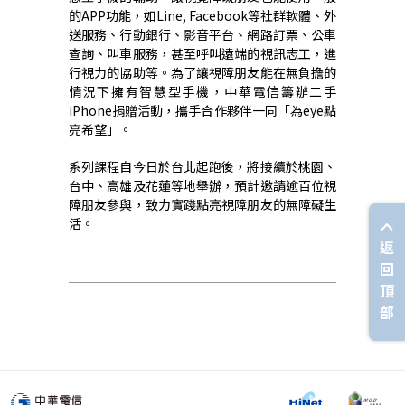
的
APP
功能，如
Line, Facebook
等社群軟體、外
送服務、行動銀行、影音平台、網路訂票、公車
查詢、叫車服務，甚至呼叫遠端的視訊志工，進
行視力的協助等。為了讓視障朋友能在無負擔的
情況下擁有智慧型手機，中華電信籌辦二手
iPhone
捐贈活動，攜手合作夥伴一同「為
eye點
亮希望」。
系列課程自今日於台北起跑後，將接續於桃園、
台中、高雄及花蓮等地舉辦，預計邀請逾百位視
障朋友參與，致力實踐點亮視障朋友的無障礙生
活。
返
回
頂
部