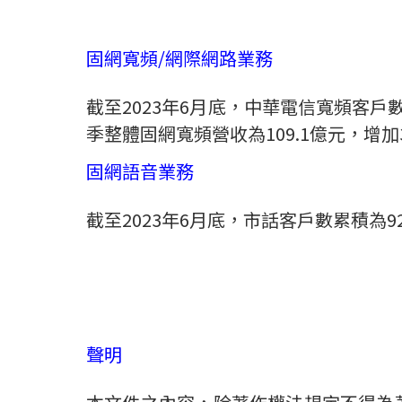
固網寬頻
/
網際網路業務
截至
2023
年
6
月底，中華電信寬頻客戶
季整體固網寬頻營收為
109.1
億元，增加
固網語音業務
截至
2023
年
6
月底，市話客戶數累積為
9
聲明