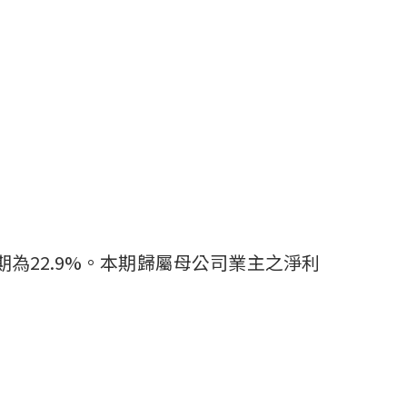
期為
22.9%
。本期歸屬母公司業主之淨利