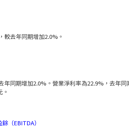
，較
去
年
同期增加
2.0%
。
去年同期增加
2.0%
。營業淨利率為
22.9
%
，
去年同
元。
盈餘（
EBITDA
）