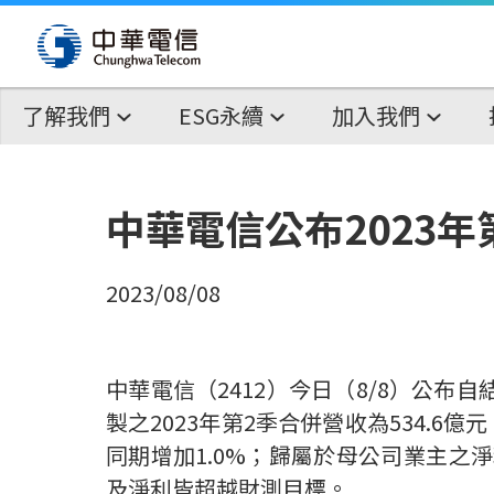
了解我們
ESG永續
加入我們
中華電信公布2023
2023/08/08
中華電信（
2412
）今日（
8/8
）公布自
製之
2023
年第
2
季合併營收為
534.6
億元
同期增加
1.0%
；歸屬於母公司業主之淨
及淨利皆超越財測目標。