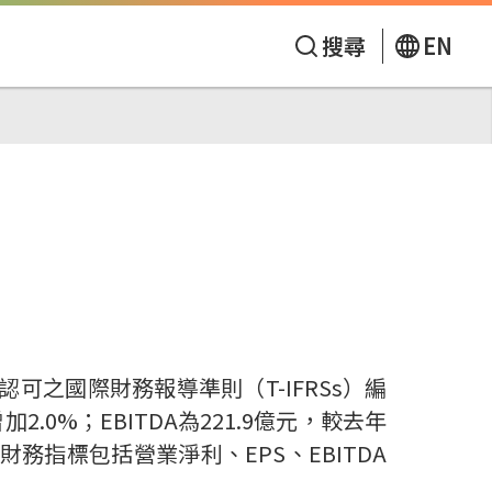
搜尋
EN
認可之國際財務報導準則（
T-IFRSs
）
編
增加
2.0%
；
EBITDA
為
221.9
億元，較去年
財務指標包括營業淨利、
EPS
、
EBITDA