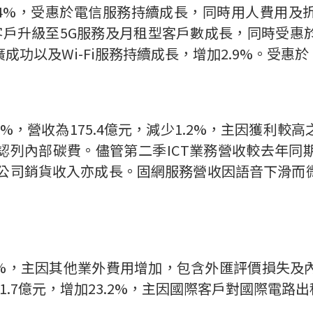
.4%
，受惠於電信服務持續成長，同時用人費用及
客戶升級至
5G
服務及月租型客戶數成長，同時受惠
廣成功以及
Wi-Fi
服務持續成長，增加
2.9%
。受惠於
9%
，營收為
175.4
億元，減少
1.2%
，主因獲利較高
認列內部碳費。儘管第二季
ICT
業務營收較去年同
公司銷貨收入亦成長。固網服務營收因語音下滑而
%
，主因其他業外費用增加，包含外匯評價損失及
1.7
億元，增加
23.2%
，主因國際客戶對國際電路出