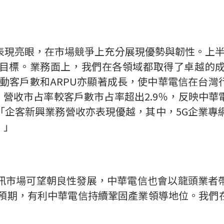
表現亮眼，在市場競爭上充分展現優勢與韌性。上
目標。業務面上，我們在各領域都取得了卓越的
動客戶數和
ARPU
亦顯著成長，使中華電信在台灣
。營收市占率較客戶數市占率超出
2.9
％，反映中華
「企客新興業務營收
亦表現優越
，其中，
5G
企業專
。」
訊市場可望朝良性發展，中華電信也會以龍頭業者
預期，
有利
中華電信持續鞏固產業領導地位。我們