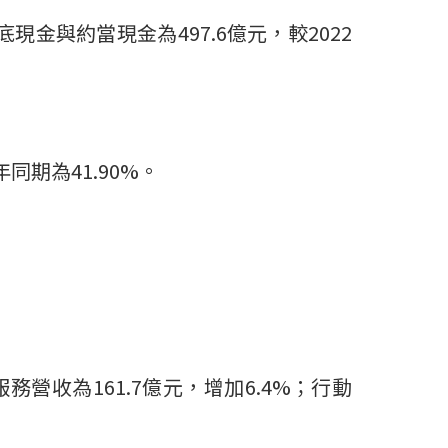
底現金與約當現金為
497.6
億元，較
2022
年同期為
41.90%
。
服務營收為
161.7
億元，增加
6.4%
；行動