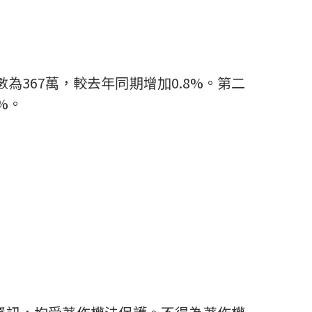
數為
367
萬，較去年同期增加
0.8%
。第二
1%
。