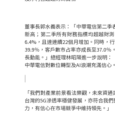
董事長郭水義表示：「中華電信第二季
新高；第二季所有財務指標均超越財測
6.4%
，且達連續
22
個月增加。同時，行
39.9
％，客戶數市占率亦成長至
37.0
％
長動能。」總經理林昭陽進一步說明：
中華電信對數位轉型及
AI
浪潮充滿信心
「我們對產業前景看法樂觀，未來資通
台灣的
5G
滲透率穩健發展，亦符合我們
力，有信心
在
市場競爭中維持領先。」