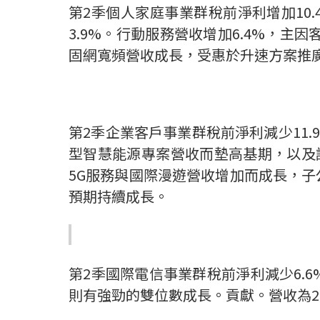
第
2
季個人家庭事業群稅前淨利增加
10
3.9%
。行動服務營收增加
6.4%
，主因
固網寬頻營收成長，受惠於升速方案推
第
2
季企業客戶事業群稅前淨利減少
11.
型智慧能源專案營收而墊高基期，以及
5G
服務與國際漫遊營收增加而成長，子
預期持續成長。
第
2
季國際電信事業群稅前淨利減少
6.6
則有強勁的雙位數成長。貢獻。營收為
2