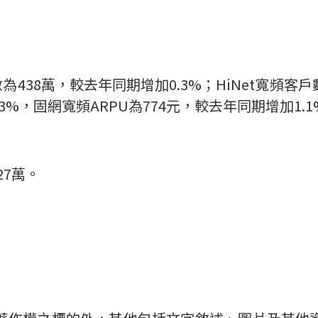
數為
438
萬，較去年同期增加
0.3%
；
HiNet
寬頻客戶
3%
，固網寬頻
ARPU
為
774
元，較去年同期增加
1.
27
萬。