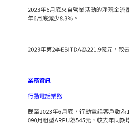
2023
年
6
月底來自營業活動的淨現金流
年
6
月底減少
8.3%
。
2023
年第
2
季
EBITDA
為
221.9
億元，較
業務資訊
行動電話業務
截至
2023
年
6
月底，行動電話客戶數為
090
月租型
ARPU
為
545
元，較去年同期