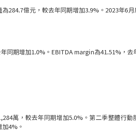
量為
284.7
億元，較去年同期增加
3.9%
。
2023
年
6
月
去年同期增加
1.0%
。
EBITDA margin
為
41.51%
，去
1,284
萬，較去年同期增加
5.0%
。第二季整體行動
增加
4%
。