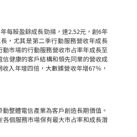
半年每股盈餘成長勁揚，達
2.52
元，創
6
年
成長，尤其是第二季行動服務營收年成長
行動市場的行動服務營收市占率年成長至
電信健康的客戶結構和領先同業的營收成
網收入年
增
四倍，大數據營收
年增
67
％，
帶動整體電信產業為客戶創造長期價值。
在各
個服務市場保有最大市占率和成長潛