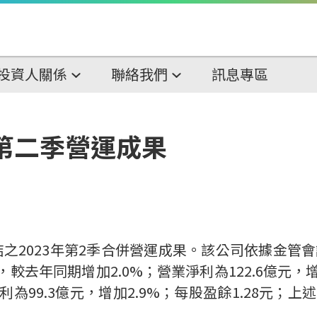
投資人關係
聯絡我們
訊息專區
年第二季營運成果
結之
2023
年
第
2
季合併
營運成果。該公司
依據金管會
，較去年同期增加
2.0%
；營業淨利為
122.6
億元，
利為
99.3
億元，增加
2.9%
；每股盈餘
1.28
元；上述