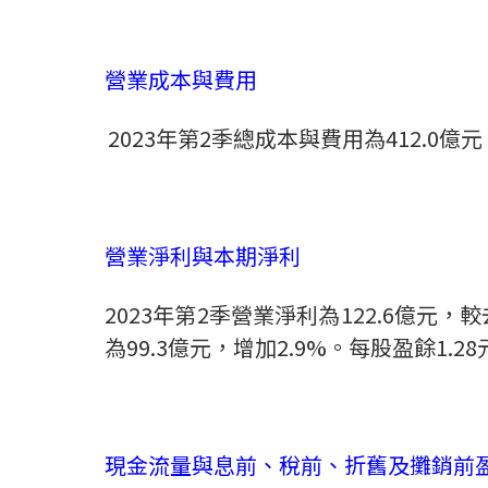
營業成本與費用
2023
年
第
2
季總成本與費用為
412.0
億元
營業淨利與本期淨利
2023
年第
2
季營業淨利為
122.6
億元，較
為
99.3
億元，增加
2.9%
。每股盈餘
1.28
現金流量與息前、稅前、折舊及攤銷前