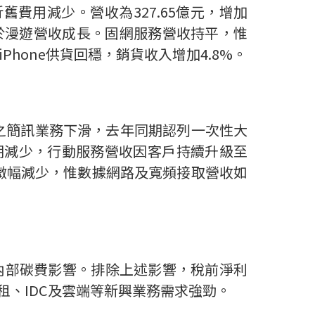
折舊費用減少。營收為
327.65
億元，增加
於漫遊營收成長。固網服務營收持平，惟
iPhone
供貨回穩，銷貨收入增加
4.8%
。
之簡訊業務下滑，去年同期認列一次性大
期減少，行動服務營收因客戶持續升級至
微幅減少，惟數據網路及寬頻接取營收如
內部碳費影響。排除上述影響，稅前淨利
租、
IDC
及雲端等新興業務需求強勁。