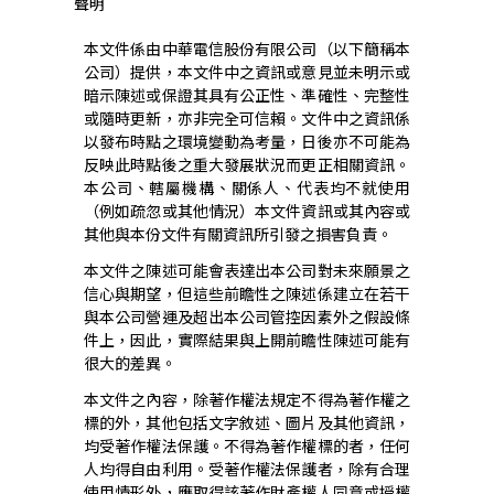
聲明
本文件係由中華電信股份有限公司（以下簡稱本
公司）提供，本文件中之資訊或意見並未明示或
暗示陳述或保證其具有公正性、準確性、完整性
或隨時更新，亦非完全可信賴。文件中之資訊係
以發布時點之環境變動為考量，日後亦不可能為
反映此時點後之重大發展狀況而更正相關資訊。
本公司、轄屬機構、關係人、代表均不就使用
（例如疏忽或其他情況）本文件資訊或其內容或
其他與本份文件有關資訊所引發之損害負責。
本文件之陳述可能會表達出本公司對未來願景之
信心與期望，但這些前瞻性之陳述係建立在若干
與本公司營運及超出本公司管控因素外之假設條
件上，因此，實際結果與上開前瞻性陳述可能有
很大的差異。
本文件之內容，除著作權法規定不得為著作權之
標的外，其他包括文字敘述、圖片及其他資訊，
均受著作權法保護。不得為著作權標的者，任何
人均得自由利用。受著作權法保護者，除有合理
使用情形外，應取得該著作財產權人同意或授權