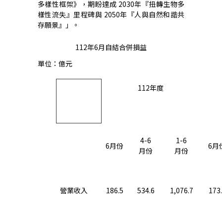
多樣性框架》，期盼達成
2030
年『扭轉生物多
樣性流失』里程碑與
2050
年『人與自然和諧共
存願景』」。
112
年
6
月自結合併損益
單位：億元
112
年度
4-6
1-6
6
月份
6
月
月份
月份
營業收入
186.5
534.6
1,076.7
173