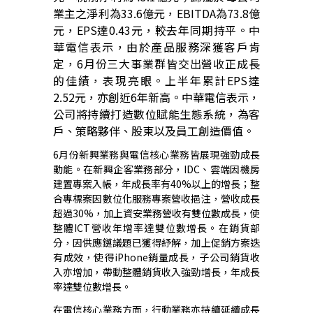
業主之淨利為
33.6
億元，
EBITDA
為
73.8
億
元，
EPS
達
0.43
元，較去年同期持平。中
華電信表示，由於產品服務深獲客戶肯
定，
6
月份三大事業群皆交出營收正成長
的佳績，表現亮眼。上半年累計
EPS
達
2.52
元，亦創近
6
年新高。中華電信表示，
公司將持續打造數位賦能生態系統，為客
戶、策略夥伴、股東以及員工創造價值。
6
月份新興業務與電信核心業務皆展現強勁成長
動能。在新興企客業務部分，
IDC
、雲端因機房
建置專案入帳，年成長率有
40%
以上的增長；整
合專標案因數位化服務專案營收挹注，營收成長
超過
30%
，加上資安業務營收有雙位數成長，使
整體
ICT
營收年增率達雙位數增長。在銷貨部
分，因供應鏈議題已獲得紓解，加上促銷方案迭
有成效，使得
iPhone
銷量成長，子公司銷貨收
入亦增加，帶動整體銷貨收入強勁增長，年成長
率達雙位數增長。
在電信核心業務方面，行動業務亦持續延續成長