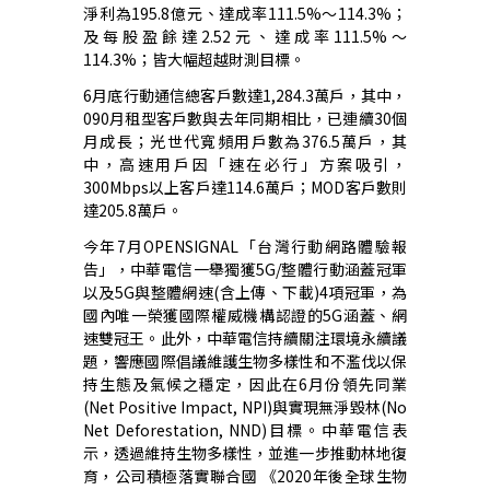
淨利為
195.8
億元、達成率
111.5%
～
114.3%
；
及每股盈餘達
2.52
元、達成率
111.5%
～
114.3%
；
皆大幅超越財測目標。
6
月底行動通信總客戶數達
1,284.3
萬戶，其中，
090
月租型客戶數與去年同期相比，已連續
30
個
月成長；光世代寬頻用戶數為
376.5
萬戶，其
中，高速用戶因「速在必行」方案吸引，
300Mbps
以上客戶達
114.6
萬戶；
MOD
客戶數則
達
205.8
萬戶
。
今年
7
月
OPENSIGNAL
「台灣行動網路體驗報
告」，中華電信一舉獨獲
5G/
整體行動涵蓋冠軍
以及
5G
與整體網速
(
含上傳、下載
)4
項冠軍，為
國內唯一榮獲國際權威機構認證的
5G
涵蓋、網
速雙冠王。此外，中華電信持續關注環境永續議
題，響應國際倡議維護生物多樣性和不濫伐以保
持生態及氣候之穩定，因此在
6
月份領先同業
(Net Positive Impact, NPI)
與實現無淨毀林
(No
Net Deforestation, NND)
目標。中華電信表
示，透過維持生物多樣性，並進一步推動林地復
育，公司積極落實聯合國
《
2020
年後全球生物