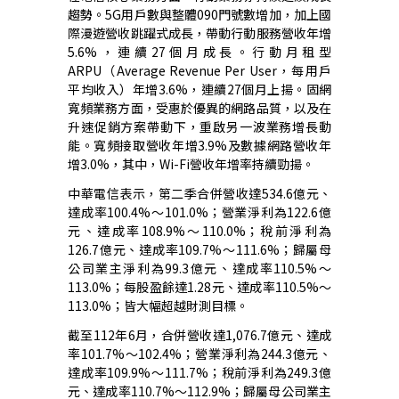
趨勢。
5G
用戶數與整體
090
門號數增加，加上國
際漫遊營收跳躍式成長，帶動行動服務營收年增
5.6%
，連續
27
個月成長。行動月租型
ARPU
（
Average Revenue Per User
，每用戶
平均收入）年增
3.6%
，連續
27
個月上揚。固網
寬頻業務方面，受惠於優異的網路品質，以及在
升速促銷方案帶動下，重啟另一波業務增長動
能。寬頻接取營收年增
3.9%
及數據網路營收年
增
3.0%
，其中，
Wi-Fi
營收年增率持續勁揚。
中華電信表示，第二季合併營收達
534.6
億元、
達成率
100.4%
～
101.0%
；營業淨利為
122.6
億
元、達成率
108.9%
～
110.0%
；稅前淨利為
126.7
億元、達成率
109.7%
～
111.6%
；歸屬母
公司業主淨利為
99.3
億元、達成率
110.5%
～
113.0%
；每股盈餘達
1.28
元、達成率
110.5%
～
113.0%
；皆大幅超越財測目標。
截至
112
年
6
月，合併營收達
1,076.7
億元、達成
率
101.7%
～
102.4%
；營業淨利為
244.3
億元、
達成率
109.9%
～
111.7%
；稅前淨利為
249.3
億
元、達成率
110.7%
～
112.9%
；歸屬母公司業主