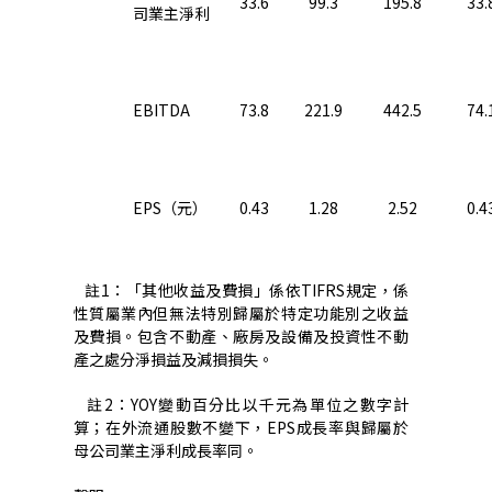
33.6
99.3
195.8
33.
司業主淨利
EBITDA
73.8
221.9
442.5
74.
EPS
（元）
0.43
1.28
2.52
0.4
註
1
：「其他收益及費損」係依
TIFRS
規定，係
性質屬業內但無法特別歸屬於特定功能別之收益
及費損。包含不動產、廠房及設備及投資性不動
產之處分淨損益及減損損失。
註
2
：
YOY
變動百分比以千元為單位之數字計
算；在外流通股數不變下，
EPS
成長率與歸屬於
母公司業主淨利成長率同。