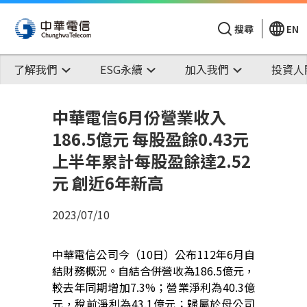
搜尋
EN
了解我們
ESG永續
加入我們
投資人
中華電信6月份營業收入
186.5億元 每股盈餘0.43元
上半年累計每股盈餘達2.52
元 創近6年新高
2023/07/10
中華電信公司今（
10
日）公布
112
年
6
月自
結財務概況。自結合併營收為
186.5
億元，
較去年同期增加
7.3%
；營業淨利為
40.3
億
元，稅前淨利為
43.1
億元；歸屬於母公司