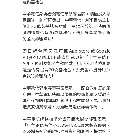
是偽基地台。
中華電信身為台灣電信業領導品牌，積極投入專
家團隊，創新研發出「中華電信」
APP
提供主動
偵測
2G
偽裝基地台功能，民眾可於第一時間偵
測周遭是否有
2G
偽基地台，藉此提高警覺，避
免落入詐騙陷阱
!
即日起全國民眾可至
App store
或
Google
Play(Play
商店
)
下載安裝或更新「中華電信」
APP
，偵測功能將主動開啟，用戶可即時偵測周
遭是否有出現
2G
偽基地台，預先警示提升用戶
自我防詐騙能力
!
中華電信郭水義董事長表示
：
「配合政府反詐騙
所需，中華電信持續以優異的技術能量支援政府
進行科技防詐騙與相關應用程式開發，為台灣打
造資安優質環境，力挺政府遏止詐騙作為。」
中華電信網路技術
分公司簡志誠總經理表示：
「中華電信有信心以3G/4G/5G最大頻寬優勢，
以及遍布全台的綿密建設與行動涵蓋，提供客戶