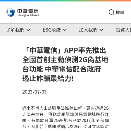
搜尋
了解我們
ESG永續
加入我們
投資人
「中華電信」APP率先推出
全國首創主動偵測2G偽基地
台功能 中華電信配合政府
遏止詐騙最給力!
2023/07/03
近來不肖人士詐騙手法推陳出新，更有透過
2G
非法基地台，傳送詐騙簡訊與惡意網址進行詐
騙，有鑑於台灣
2G
基地台已於
2017
年全部關
台，因此若手機訊號顯示為
2G
，便可立即斷定