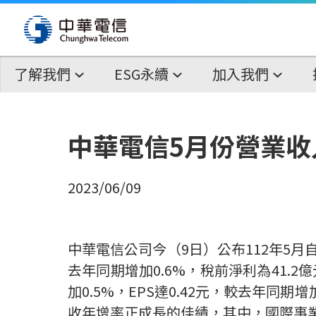
了解我們
ESG永續
加入我們
中華電信5月份營業收入1
2023/06/09
中華電信公司今（
9
日）公布
112
年
5
月
去年同期增加
0.6%
，稅前淨利為
41.2
億
加
0.5%
，
EPS
達
0.42
元，較去年同期增
收年增率正成長的佳績，其中，國際事