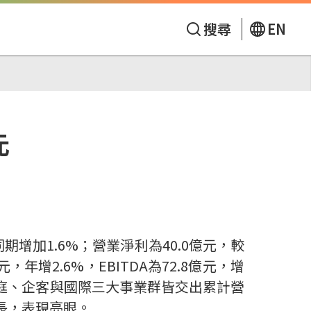
搜尋
EN
元
同期增加
1.6%
；營業淨利為
40.0
億元，較
元，年增
2.6%
，
EBITDA
為
72.8
億元，增
庭、企客與國際三大事業群皆交出累計營
長，表現亮眼。