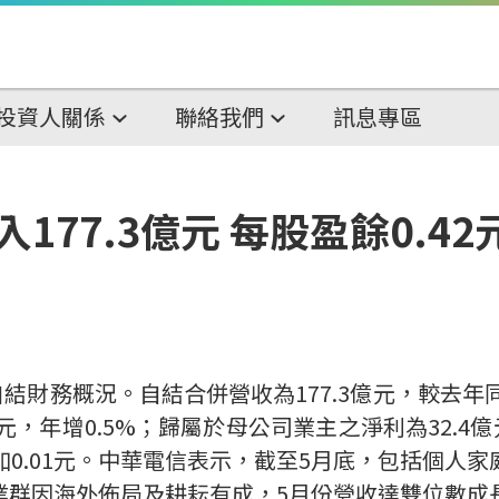
投資人關係
聯絡我們
訊息專區
77.3億元 每股盈餘0.42
自結財務概況。自結合併營收為
177.3
億元，較去年
元，年增
0.5%
；歸屬於母公司業主之淨利為
32.4
億
加
0.01
元。中華電信表示，截至
5
月底，包括個人家
業群因海外佈局及耕耘有成，
5
月份營收達雙位數成