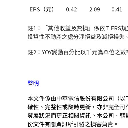
EPS
（元）
0.42
2.09
0.41
註
1
：「其他收益及費損」係依
TIFRS
規
投資性不動產之處分淨損益及減損損失
註
2
：
YOY
變動百分比以千元為單位之數
聲明
本文件係由中華電信股份有限公司（以
確性、完整性或隨時更新，亦非完全可
發展狀況而更正相關資訊。本公司、轄
份文件有關資訊所引發之損害負責。