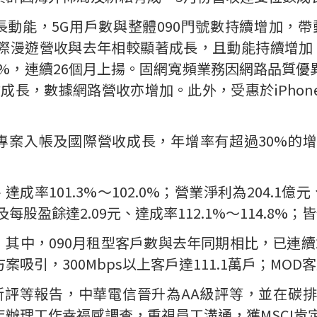
長動能，
5G
用戶數與整體
090
門號數持續增加，帶
際漫遊營收與去年相較顯著成長，且動能持續增加
2%
，連續
26
個月上揚。固網寬頻業務因網路品質優
收成長，數據網路營收亦增加。此外，受惠於
iPhon
專案入帳及國際營收成長，年增率有超過
30%
的增
、達成率
101.3%
～
102.0%
；營業淨利為
204.1
億元
及每股盈餘達
2.09
元、達成率
112.1%
～
114.8%
；皆
，其中，
090
月租型客戶數與去年同期相比，已連續
方案吸引，
300Mbps
以上客戶達
111.1
萬戶；
MOD
客
新評等報告，中華電信晉升為
AA
級評等，並在碳排
年辦理工作幸福感調查，重視員工溝通，獲
MSCI
肯