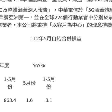
G
及整體涵蓋深入報告」，中華電信於「
5G
涵蓋體
榮獲亞洲第一，並在全球
224
個行動業者中分別於
信業者，本公司將秉持「以客戶為中心」的理念持續
112
年
5
月自結合併損益
年度
YoY%
1-5
月
1-5
月
5
月
份
份
份
863.4
1.6
3.1