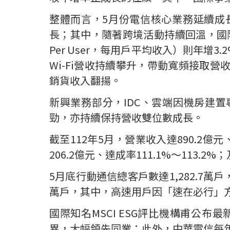
整體而言，
5
月份電信核心業務延續成
長；其中，隨著跨境活動持續回溫，國
Per User
，每用戶平均收入）則年增
3.
Wi-Fi
營收持續攀升，帶動寬頻接取營
銷貨收入翻揚。
新興業務部分，
IDC
、雲端因機房建置
勁，亦持續保持營收雙位數成長。
截至
112
年
5
月，營業收入達
890.2
億元
206.2
億元、達成率
111.1%
～
113.2%
；
5
月底行動通信總客戶數達
1,282.7
萬戶
萬戶，其中，高速用戶因「速在必行」
國際知名
MSCI ESG
評比機構甫公布最
異，大幅領先同業；此外，中華電信每