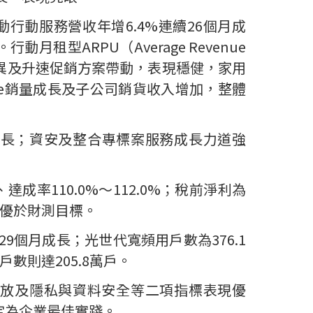
動行動服務營收年增
6.4%
連續
26
個月成
。行動月租型
ARPU
（
Average Revenue
異及升速促銷方案帶動，表現穩健，家用
e
銷量成長及子公司銷貨收入增加，整體
長；資安及整合專標案服務成長力道強
、達成率
110.0%
～
112.0%
；稅前淨利為
優於財測目標。
29
個月成長；光世代寬頻用戶數為
376.1
戶數則達
205.8
萬戶
。
放及隱私與資料安全等二項指標表現優
定為企業最佳實踐。