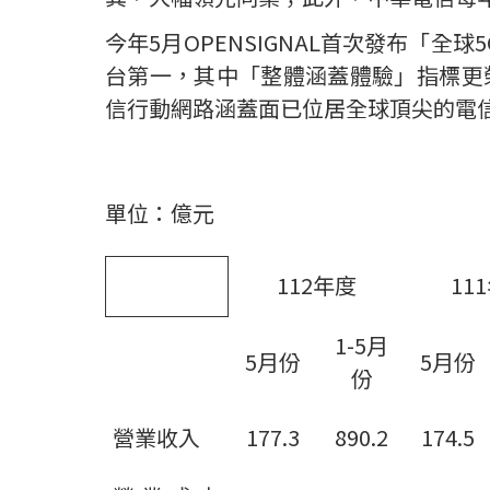
今年
5
月
OPENSIGNAL
首次發布「全球
5
台第一，其中「整體涵蓋體驗」指標更
信行動網路涵蓋面已位居全球頂尖的電
單位：億元
112
年度
111
1-5
月
5
月
份
5
月
份
份
營業收入
177.3
890.2
174.5