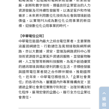
戰略實踐，如組織和電網系統發展、新業務發
展、創新和數字技術、遵循良好企業管治的人力
資源發展及可持續性發展等，以滿足客戶和市場
需求；未來將利用數位化技術為社會與環境創造
價值，以實現PEA成為數位化公用事業的新目
標，迎接數位化公用事業的時代。
【中華電信公司】
中華電信是國內最大之綜合電信業者。主要業務
涵蓋固網通信、行動通信及寬頻接取與網際網
路，亦以大數據、資安、雲端及網路資料中心等
技術資源提供企業客戶資通訊服務，並發展物聯
網、人工智慧等新興科技服務，為客戶創造優質
的通訊環境與精彩便利的數位生活，亦積極發展
與國際電信業者間之合作夥伴關係，推動國際
化。近年來，中華電信積極投入「企業社會責
任」的各項作為，屢獲國內外專業機構肯定。並
通過企業社會責任實務守則制定、治理架構法制
化程序，展現宏偉的企圖心，履行全方位企業社
會責任。
返
回