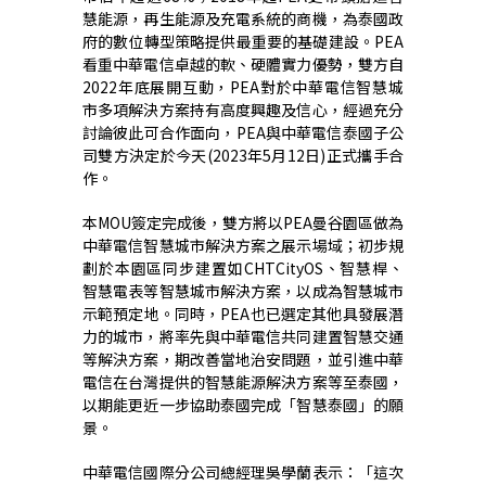
慧能源，再生能源及充電系統的商機，為泰國政
府的數位轉型策略提供最重要的基礎建設。PEA
看重中華電信卓越的軟、硬體實力優勢，雙方自
2022年底展開互動，PEA對於中華電信智慧城
市多項解決方案持有高度興趣及信心，經過充分
討論彼此可合作面向，PEA與中華電信泰國子公
司雙方決定於今天(2023年5月12日)正式攜手合
作。
本MOU簽定完成後，雙方將以PEA曼谷園區做為
中華電信智慧城市解決方案之展示場域；初步規
劃於本園區同步建置如CHTCityOS、智慧桿、
智慧電表等智慧城市解決方案，以成為智慧城市
示範預定地。同時，PEA也已選定其他具發展潛
力的城市，將率先與中華電信共同建置智慧交通
等解決方案，期改善當地治安問題，並引進中華
電信在台灣提供的智慧能源解決方案等至泰國，
以期能更近一步協助泰國完成「智慧泰國」的願
景。
中華電信國際分公司總經理吳學蘭表示：「這次