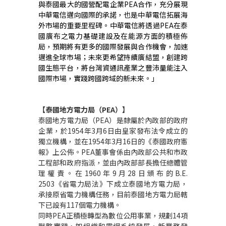
與泰國最大的國營配電企業PEA合作，充分展現
中華電信邁向國際的承諾，也是中華電信拓展海
外市場的重要里程碑。中華電信將透過PEA在泰
國廣布之電力基礎建設及在能源方面的積極佈
局，預期將有更多的國際發展與合作機會，加速
邁進全球市場；未來更希望持續廣結盟，創建跨
國生態平台，將台灣資通訊產業之豐沛量能注入
國際市場，實踐跨國跨域的新未來。」
【泰國地方電力局（PEA）】
泰國地方電力局（PEA）是隸屬於內政部的政府
企業，於1954年3月6日由皇家發布法令成立的
獨立機構，並在1954年3月16日的《泰國政府憲
報》上公佈。PEA董事會係由內政部公共和市政
工程部和政府指派，並由內政部部長擔任總體管
理權責。在1960年9月28日頒布的B.E.
2503《省電力局法》下成立泰國地方電力局，
承接原省電力機構任務，目前泰國地方電力局轄
下已設有117個電力機構。
同時PEA正積極轉型為數位公用事業，規劃14項