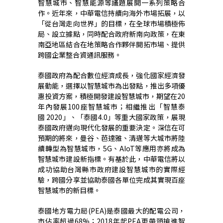
智慧城市、智慧能源等議題展開一系列策略合
作。近年來，中華電信持續向海外市場拓展，以
「從台灣走向世界」的目標，在全球市場積極佈
局、設立據點，同時配合政府新南向政策，在東
南亞地區結合在地策略合作夥伴開拓市場、提供
跨國企業整合資通訊服務。
泰國政府為配合數位經濟成長，強化國家經濟發
展動能，選擇以智慧城市為出發點，推出多項優
惠投資方案，積極開發建設智慧城市，期望在20
年內發展100座智慧城市；相繼推出「智慧泰
國 2020」、「泰國4.0」等
重大國家政策，展現
泰國政府邁向現代化發展的重要決定。深信在可
預期的將來，曼谷、芭達雅、清邁等大城市將陸
續轉型為智慧城市，5G、AIoT等應用亦將成為
智慧城市建設新指標。有基於此，中華電信將以
成功協助台灣縣市政府建設智慧城市的實際經
驗，跨國分享並協助泰國各單位完成其實現百座
智慧城市的新目標。
泰國地方電力局(PEA)是泰國最大的配電公司，
市佔率超過68%；2018年起PEA更帶頭搶進智