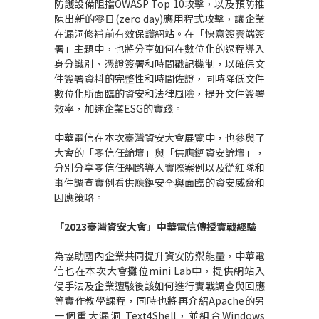
防護設備阻擋
OWASP Top 10
攻擊，以及預防推
陳出新的零日
(zero day)
應用程式攻擊，讓企業
在漏洞修補前有效保護網站。在「快意簽雲端簽
署」主題中，也將分享如何在數位化的過程導入
身分識別、憑證簽署和時間戳記機制，以確保文
件簽署資料的完整性和時間佐證，同時降低文件
數位化所面臨的資安和法律風險，提升文件簽署
效率，加速企業
ESG
的實踐。
中華電信在本次臺灣資安大會展覽中，也參與了
大會的「零信任論壇」與「供應鏈資安論壇」，
分別分享零信任網路導入實際案例以及從紅隊和
事件調查實例看供應鏈安全與面臨的資安威脅和
因應策略。
「
2023
臺灣資安大會」中華電信傳授實戰經驗
為協助國內企業共同提升資安防禦能量，中華電
信也在本次大會攤位
mini Lab
中，提供網站入
侵手法及企業遭駭後該如何進行實戰調查與回應
等實作教學課程，同時也將再介紹
Apache
的另
一個重大漏洞
Text4Shell
，並組合
Windows