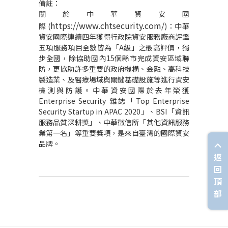
備註：
關於中華資安國
https://www.chtsecurity.com/
際
(
)
：中華
資安國際連續四年獲得行政院資安服務廠商評鑑
五項服務項目全數皆為「
A
級」之最高評價，獨
步全國，除協助國內
15
個縣市完成資安區域聯
防，更協助許多重要的政府機構、金融、高科技
製造業、及醫療場域與關鍵基礎設施等進行資安
檢測與防護。中華資安國際於去年榮獲
Enterprise Security
雜誌「
Top Enterprise
Security Startup in APAC 2020
」、
BSI
「資訊
服務品質深耕獎」、中華徵信所「其他資訊服務
業第一名」等重要獎項，是來自臺灣的國際資安
品牌。
返
回
頂
部