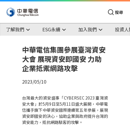
搜尋
了解我們
ESG永續
加入我們
投資人
中華電信集團參展臺灣資安
大會 展現資安即國安 力助
企業抵禦網路攻擊
2023/05/10
台灣最大的資安盛事「
CYBERSEC 2023
臺灣資
安大會」於
5
月
9
日至
5
月
11
日盛大展開，中華電
信攜手旗下中華資安國際連續第五年參展，展現
資安即國安的決心，協助企業與政府提升台灣的
資安能力，抵抗網路駭客的攻擊。