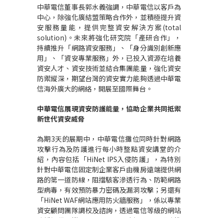
中華電信董事長郭水義強調，中華電信以客戶為
中心，除強化廣結盟策略合作外，並積極提升資
安服務量能，提供完整資安解決方案
(total
solution)
。未來將強化研究院「產研合作」，
持續推升「網路資安服務」、「身分識別創新應
用」、「資安專業服務」外，已投入資源在培養
資安人才、資安技術並結合集團能量，強化資安
防禦縱深，期望台灣的資安實力能夠透過中華電
信海外廣大的網絡，開展至國際舞台。
中華電信展現資安防護能量，協助企業共同抵禦
新世代資安威脅
為期
3
天的展期中，中華電信攤位同時針對網路
攻擊行為及防護進行每小時整點資安講堂的介
紹，內容包括「
HiNet IPS
入侵防護」，為特別
針對中華電信固定制企業客戶由機房遠端提供網
路的第一道防線，阻擋駭客滲透行為、防範網路
型病毒，有效預防暴力密碼及漏洞攻擊；另還有
「
HiNet WAF
網站應用防火牆服務」，係以專業
資安顧問團隊調校及諮詢，透過電信等級的網站