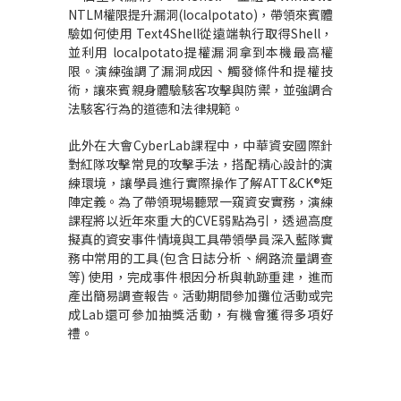
NTLM
權限提升漏洞
(localpotato)
，帶領來賓體
驗如何使用
Text4Shell
從遠端執行取得
Shell
，
並利用
localpotato
提權漏洞拿到本機最高權
限。演練強調了漏洞成因、觸發條件和提權技
術，讓來賓親身體驗駭客攻擊與防禦，並強調合
法駭客行為的道德和法律規範。
此外在大會
CyberLab
課程中，中華資安國際針
對紅隊攻擊常見的攻擊手法，搭配精心設計的演
練環境，讓學員進行實際操作了解
ATT&CK®
矩
陣定義。為了帶領現場聽眾一窺資安實務，演練
課程將以近年來重大的
CVE
弱點為引，透過高度
擬真的資安事件情境與工具帶領學員深入藍隊實
務中常用的工具
(
包含日誌分析、網路流量調查
等
)
使用，完成事件根因分析與軌跡重建，進而
產出簡易調查報告。
活動期間參加攤位活動或完
成
Lab
還可參加抽獎活動，有機會獲得多項好
禮。