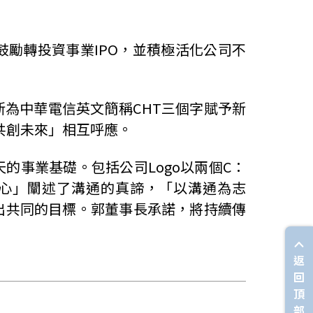
勵轉投資事業IPO，並積極活化公司不
為中華電信英文簡稱CHT三個字賦予新
精采，共創未來」相互呼應。
的事業基礎。包括公司Logo以兩個C：
連結世界心」闡述了溝通的真諦，「以溝通為志
出共同的目標。郭董事長承諾，將持續傳
返
回
頂
部