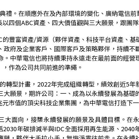
接典禮。在順應外在及內部環境的變化、廣納電信前
以四個ABC資產、四大價值觀與三大願景，跟團
C的豐富資產/資源（夥伴資產、科技平台資產、
、政府及企業客戶、國際客戶及策略夥伴，持續不
命。中華電信也將持續秉持永遠走在最前面的經營
」，作為公司共同前進的準繩。
1」的轉型計畫，2022年完成組織轉型，績效創近
三大願景，期許公司：一、成為以永續發展為基礎
兆元市值的頂尖科技企業集團，為中華電信打造下一
G三大面向，接櫫永續發展的願景及具體目標。在
030年碳排減半與IDC全面採用再生能源、2040
應鏈，夥伴大手拉小手，無悔淨零往前走。在永續