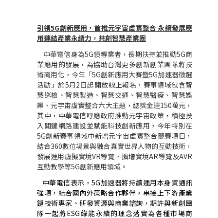
引領5G創新應用，首推元宇宙虛實整合 永續發展應
用連結產業永續力，共創智慧產業圈
中華電信身為5G領導業者，長期扶持並推動5G商
業應用的發展，為協助台灣更多創新創業團隊將技
術商用化，今年「5G創新應用大賽暨5G加速器徵選
活動」於5月2日起開放線上報名，賽事領域包含智
慧巡檢、智慧製造、智慧交通、智慧醫療、智慧娛
樂、元宇宙虛實整合六大主題，總獎金達150萬元，
其中，中華電信呼應政府推動元宇宙政策，積極投
入關鍵網路建設並賦能科技創新應用，今年特別在
5G創新賽事領域中新增元宇宙虛實整合競賽項目，
結合360數位場景與融合真實世界人物的互動技術，
發展運用虛擬實境VR導覽、擴增實境AR導覽及AVR
互動教學等5G創新應用領域。
中華電信表示，5G加速器將持續運用本身資通訊
強項，結合國內外策略合作夥伴，串接上下游產業
鏈技術專家、研發資源與商業諮詢，期許與新創團
隊一起將ESG綠能永續的理念落實為各種市場商