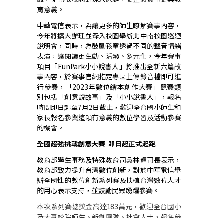
育意義。
中華電信表示，為讓更多的師生瞭解賽事內容，
今年將擴大辦理並深入校園舉辦北中南校園巡迴
說明會，同時，為鼓勵孩童透過不同的聲音情緒
表演，讓閱讀更生動、活潑、多元化，今年賽事
項目「FunPark小小說書人」將推出全新六篇故
事內容，於賽事官網指定專區上傳錄音檔即可進
行參賽，「2023年數位繪本創作大賽」競賽類
別包括「創意說故事」及「小小說書人」，報名
時間即日起至7月2日截止，歡迎全台國小師生和
家長報名參與這項有意義的數位學習及活動參賽
的機會。
全國超強挑戰創意大賽
即日起正式起跑
教育部學生事務及特殊教育司吳林輝司長表示，
教育部致力提升台灣數位創新，對於中華電信舉
辦全國性的數位創新系列賽及扶植台灣數位人才
的用心表示支持，並鼓勵民眾踴躍參賽。
本次系列賽總獎金高達183萬元，歡迎全台國小
及大專校院師生、新創團隊、社會人士，報名參