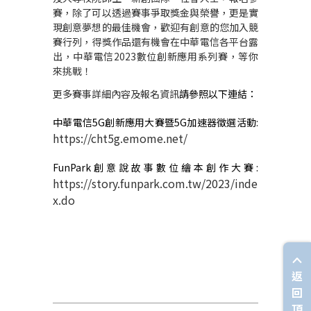
賽，除了可以透過賽事爭取獎金與榮譽，更是實
現創意夢想的最佳機會，歡迎有創意的您加入競
賽行列，得獎作品還有機會在中華電信各平台露
出，中華電信2023數位創新應用系列賽，等你
來挑戰！
更多賽事詳細內容及報名資訊
請參照以下連結：
中華電信
5G
創新應用大賽暨
5G
加速器徵選活動
:
https://cht5g.emome.net/
FunPark
創意說故事數位繪本創作大賽
:
https://story.funpark.com.tw/2023/inde
x.do
返
回
頂