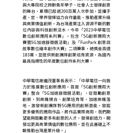
與大專院校之跨齡青年學子、社會人士發揮創意
的舞台，
累積已超過
200
百萬人次參加，並攜手
產、官、學界
發揮協力合作量能
，推動產業升級
與商業價值創新，為台灣產業注入源源不斷的數
位內容與科技創新活水，今年「
2023
中華電信
數位創新應用系列賽」，包含「
5G
創新應用大
賽暨
5G
加速器徵選活動」及「
FunPark
創意說
故事數位繪本創作大賽」二項賽事，總獎金高達
183
萬，並提供新創團隊創業培育資源，為國內
最具指標性的年度數位創作系列大賽。
中華電信謝繼茂董事長表示：「中華電信一向致
力於推廣數位創新應用，首度「
5G
創新應用大
賽」整合「
5G
加速器徵選活動」，從鼓勵創意
創新，到商機媒合、創業培育等，加速商機落
地，激發新創團隊對
5G
應用的創新潛能，發掘
更多優秀的應用作品，將作品實際商用，我們期
望能夠鼓勵更多有創意的人才，發揮創造力，開
發出更具商業價值的數位應用，並在此基礎上不
斷推動台灣產業升級。」