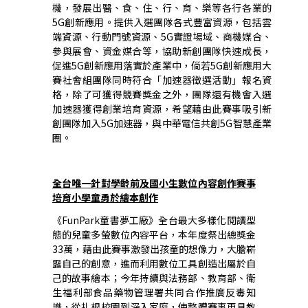
機，發展出醫、食、住、行、育、樂等各行各業的
5G創新應用。提供入選團隊各式豐富資源，包括雲
端資源、行動門號資源、5G實證場域、商機媒合、
參與展會、資金媒合等，協助新創團隊快速成長，
促進5G創新應用落實於產業中，倘若5G創新應用大
賽社會組團隊同時符合「加速器徵選活動」報名資
格，除了可獲得競賽獎金之外，團隊還有機會入選
加速器獲得創業培育資源，希望藉由此賽事吸引新
創團隊加入5G加速器，與中華電信共創5G智慧產業
圈。
全台唯一針對學齡前及國小生數位內容創作賽事
培育小學童勇於繪本創作
《FunPark童書夢工廠》全台最大多樣化閱讀型
態的兒童多螢數位內容平台，本年度祭出總獎金
33萬，藉由此賽事激發出孩童的想像力，大膽嶄
露自己的創意，進而利用數位工具創造出屬於自
己的故事繪本；今年持續與法務部、教育部、衛
生福利部食品藥物管理署共同合作推廣反毒知
識，從扎根校園到深入家庭，使整體賽事更具教