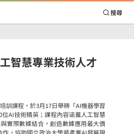
搜尋
人工智慧專業技術人才
理培訓課程，於
3
月
17
日舉辧「
AI
機器學習
0
位
AI
技術精英；課程內容涵蓋人工智慧
論與實際數據結合，創造數據應用最大價
合作，協助國立政治大學將產業
AI
發展現