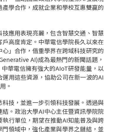
過產學合作，成就企業和學校互惠雙贏的
科技應用表現亮麗，包含智慧交通、智慧
客戶高度肯定。中華電信學院長久以來在
中心」合作，借重學界在跨域科技研究的
Generative AI)
成為最熱門的新聞話題，
；中華電信擁有強大的
AIoT
研發能量，以
合運用這些資源，協助公司在新一波的
AI
用。
悉科技，並進一步引領科技發展。透過與
連結。政治大學
AI
中心主任暨資訊學院院
要執行單位，期望在推動
AI
知能普及與跨
學門領域中，強化產業與學界之鏈結，並